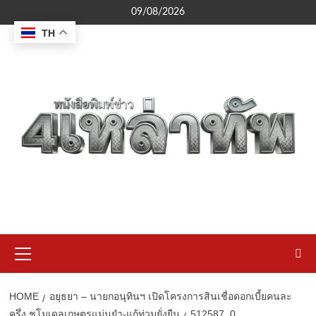
Skip
09/08/2026
to
TH
content
Primary
Menu
HOME
อยุธยา – นายกอนุทินฯ เปิดโครงการสินเชื่อดอกเบี้ยคนละ
ครึ่ง ชูโมเดลเกษตรแม่นยำ-แก้ท่วมยั่งยืน
512587_0