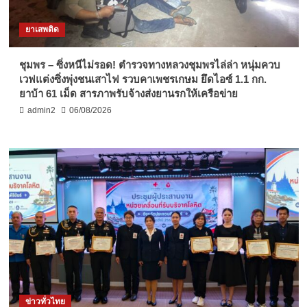
ยาเสพติด
ชุมพร – ซิ่งหนีไม่รอด! ตำรวจทางหลวงชุมพรไล่ล่า หนุ่มควบ
เวฟแต่งซิ่งพุ่งชนเสาไฟ รวบคาเพชรเกษม ยึดไอซ์ 1.1 กก.
ยาบ้า 61 เม็ด สารภาพรับจ้างส่งยานรกให้เครือข่าย
admin2
06/08/2026
ข่าวทั่วไทย