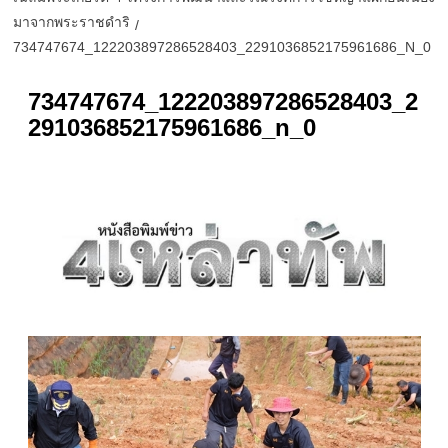
มาจากพระราชดำริ
734747674_122203897286528403_2291036852175961686_N_0
734747674_122203897286528403_2
291036852175961686_n_0