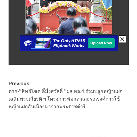
Post
Previous:
ตาก-“ สิทธิโชค ลี้มิ่งสวัสดิ์ “ ผส.ทล.4 ร่วมปลูกหญ้าแฝก
navigation
เฉลิมพระเกียรติ ฯ โครงการพัฒนาและรณรงค์การใช้
หญ้าแฝกอันเนื่องมาจากพระราชดำริ