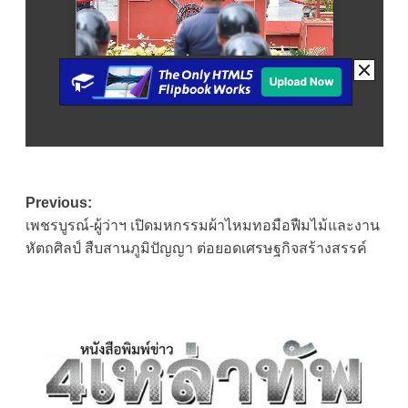
Post
Previous:
เพชรบูรณ์-ผู้ว่าฯ เปิดมหกรรมผ้าไหมทอมือฟืมไม้และงาน
navigation
หัตถศิลป์ สืบสานภูมิปัญญา ต่อยอดเศรษฐกิจสร้างสรรค์