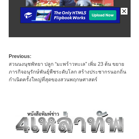
Post
Previous:
สวนนงนุชพัทยา ปลูก “มะพร้าวทะเล” เพิ่ม 23 ต้น ขยาย
navigation
ภารกิจอนุรักษ์พันธุ์พืชระดับโลก สร้างประชากรนอกถิ่น
กำเนิดครั้งใหญ่ที่สุดของสวนพฤกษศาสตร์