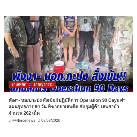
ยาเสพติด
อาชญากรรม
พังงา- นอภ.กะปง สั่งเข้ม!!ปฏิบัติการ Operation 90 Days ผ่า
แผนยุทธการ 90 วัน พิฆาตยาเสพติด จับกุมผู้ค้า-เสพยาบ้า
จำนวน 262 เม็ด
@4forcenews
08/08/2026