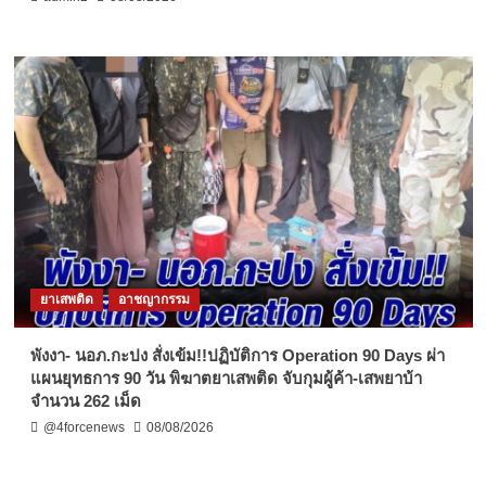
ยาเสพติด
อาชญากรรม
พังงา- นอภ.กะปง สั่งเข้ม!!ปฏิบัติการ Operation 90 Days ผ่า
แผนยุทธการ 90 วัน พิฆาตยาเสพติด จับกุมผู้ค้า-เสพยาบ้า
จำนวน 262 เม็ด
@4forcenews
08/08/2026