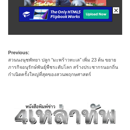
Post
Previous:
สวนนงนุชพัทยา ปลูก “มะพร้าวทะเล” เพิ่ม 23 ต้น ขยาย
navigation
ภารกิจอนุรักษ์พันธุ์พืชระดับโลก สร้างประชากรนอกถิ่น
กำเนิดครั้งใหญ่ที่สุดของสวนพฤกษศาสตร์