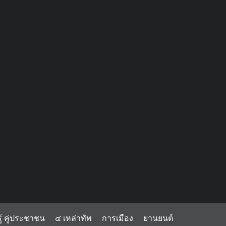
้ คู่ประชาชน
๔ เหล่าทัพ
การเมือง
ยานยนต์