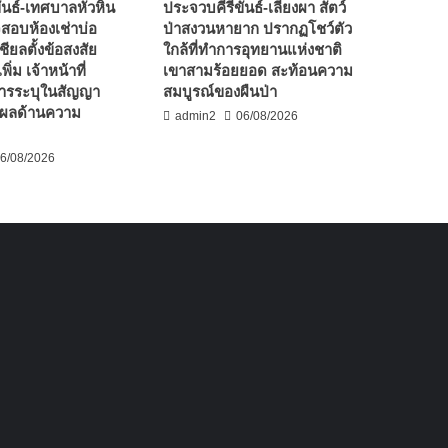
ันธ์-เทศบาลหัวหิน
ประจวบคีรีขันธ์-เลียงผา สัตว์
จสอบห้องเช่าบ่อ
ป่าสงวนหายาก ปรากฏโชว์ตัว
ชียลตั้งข้อสงสัย
ใกล้ที่ทำการอุทยานแห่งชาติ
พิ่ม เจ้าหน้าที่
เขาสามร้อยยอด สะท้อนความ
ารระบุในสัญญา
สมบูรณ์ของผืนป่า
ตุผลด้านความ
admin2
06/08/2026
6/08/2026