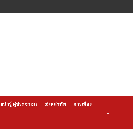
น่ารู้ คู่ประชาชน
๔ เหล่าทัพ
การเมือง