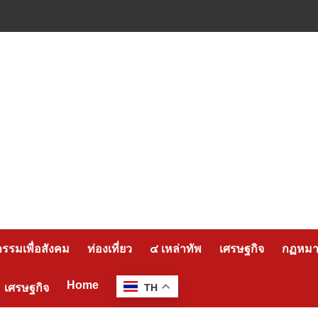
กรรมเพื่อสังคม
ท่องเที่ยว
๔ เหล่าทัพ
เศรษฐกิจ
กฏหมาย
Home
เศรษฐกิจ
TH