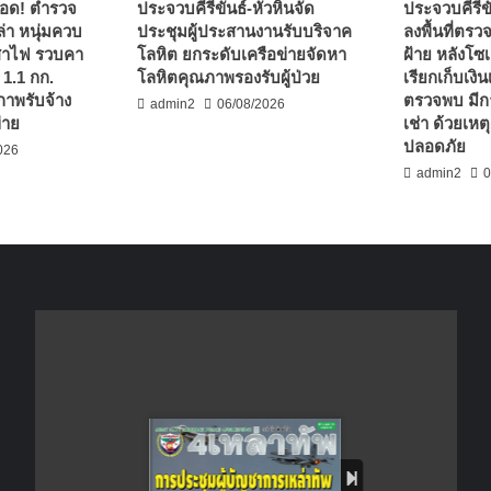
่รอด! ตำรวจ
ประจวบคีรีขันธ์-หัวหินจัด
ประจวบคีรีข
่า หนุ่มควบ
ประชุมผู้ประสานงานรับบริจาค
ลงพื้นที่ตรว
เสาไฟ รวบคา
โลหิต ยกระดับเครือข่ายจัดหา
ฝ้าย หลังโซเ
 1.1 กก.
โลหิตคุณภาพรองรับผู้ป่วย
เรียกเก็บเงินเ
ภาพรับจ้าง
ตรวจพบ มีก
admin2
06/08/2026
่าย
เช่า ด้วยเห
ปลอดภัย
026
admin2
0