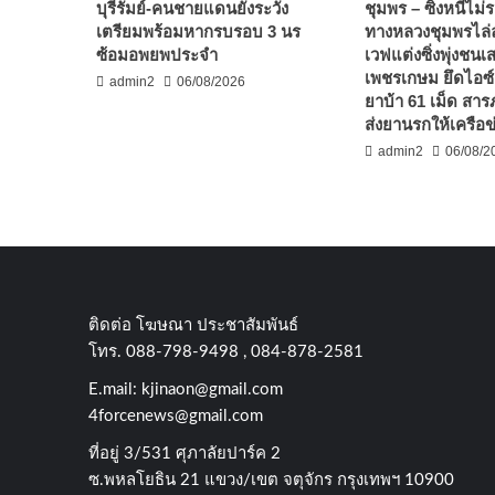
บุรีรัมย์-คนชายแดนยังระวัง
ชุมพร – ซิ่งหนีไม
เตรียมพร้อมหากรบรอบ 3 นร
ทางหลวงชุมพรไล่ล
ซ้อมอพยพประจำ
เวฟแต่งซิ่งพุ่งชน
เพชรเกษม ยึดไอซ์
admin2
06/08/2026
ยาบ้า 61 เม็ด สาร
ส่งยานรกให้เครือข
admin2
06/08/2
ติดต่อ​ โฆษณา​ ประชาสัมพันธ์
โทร​. 088-798-9498 , 084-878-2581
E.mail:
kjinaon@gmail.com
4forcenews@gmail.com
ที่อยู่​ 3/531​ ศุภาลัยปาร์ค​ 2
ซ.พหลโยธิน​ 21​ แขวง/เขต​ จตุจักร​ กรุงเทพฯ 10900