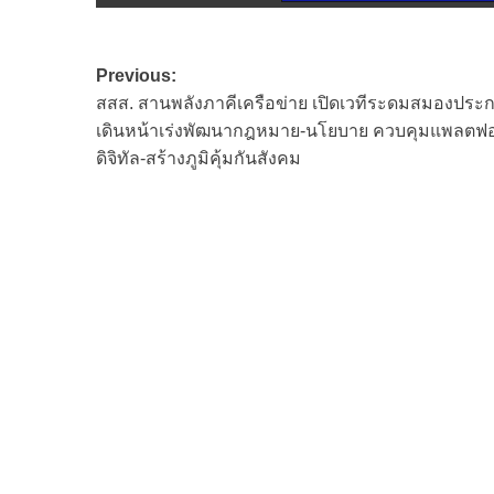
Post
Previous:
สสส. สานพลังภาคีเครือข่าย เปิดเวทีระดมสมองประ
navigation
เดินหน้าเร่งพัฒนากฎหมาย-นโยบาย ควบคุมแพลตฟอ
ดิจิทัล-สร้างภูมิคุ้มกันสังคม