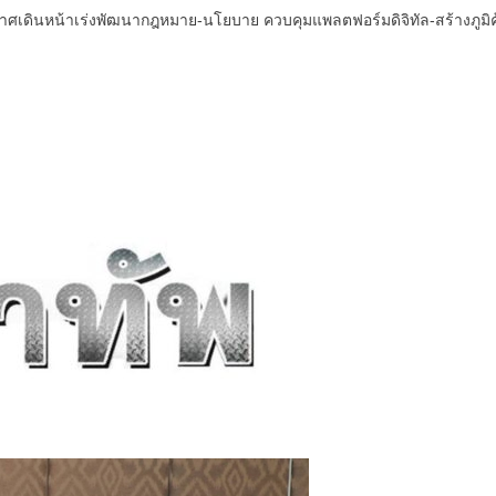
ศเดินหน้าเร่งพัฒนากฎหมาย-นโยบาย ควบคุมแพลตฟอร์มดิจิทัล-สร้างภูมิคุ