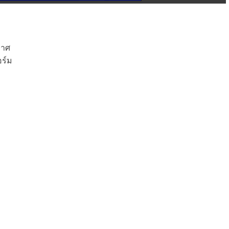
กาศ
ร์ม