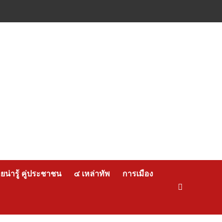
น่ารู้ คู่ประชาชน
๔ เหล่าทัพ
การเมือง