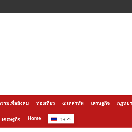
กรรมเพื่อสังคม
ท่องเที่ยว
๔ เหล่าทัพ
เศรษฐกิจ
กฏหมาย
Home
เศรษฐกิจ
TH