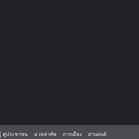
้ คู่ประชาชน
๔ เหล่าทัพ
การเมือง
ยานยนต์