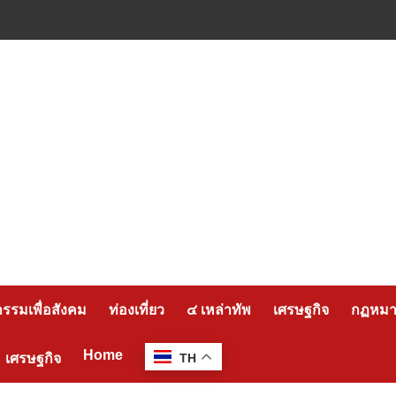
กรรมเพื่อสังคม
ท่องเที่ยว
๔ เหล่าทัพ
เศรษฐกิจ
กฏหมาย
Home
เศรษฐกิจ
TH