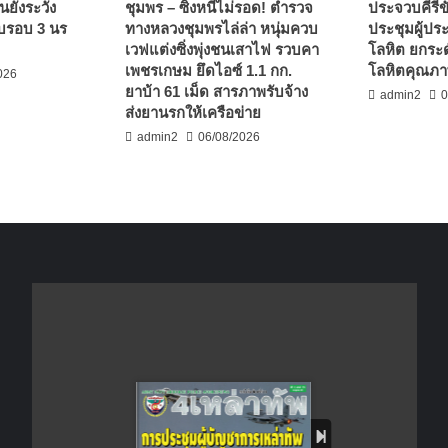
นยังระวัง
ชุมพร – ซิ่งหนีไม่รอด! ตำรวจ
ประจวบคีรีขั
บรอบ 3 นร
ทางหลวงชุมพรไล่ล่า หนุ่มควบ
ประชุมผู้ปร
เวฟแต่งซิ่งพุ่งชนเสาไฟ รวบคา
โลหิต ยกระด
เพชรเกษม ยึดไอซ์ 1.1 กก.
โลหิตคุณภาพ
026
ยาบ้า 61 เม็ด สารภาพรับจ้าง
admin2
0
ส่งยานรกให้เครือข่าย
admin2
06/08/2026