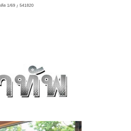
ลัด 1/69
541820