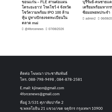
ขอนแก่น – FLE สานต่อแผน
บุรีรัมย์-คนชายแด
โตระยะยาว! โรดโชว์ 4 จังหวัด
เตรียมพร้อมหากร
โชว์ความพร้อม IPO 100 ล้าน
ซ้อมอพยพประจำ
หุ้น ปูทางปักธงจดทะเบียนใน
admin2
06/08/2
ตลาด mai
@4forcenews
07/08/2026
ติดต่อ​ โฆษณา​ ประชาสัมพันธ์
โทร​. 088-798-9498 , 084-878-2581
E.mail:
kjinaon@gmail.com
4forcenews@gmail.com
ที่อยู่​ 3/531​ ศุภาลัยปาร์ค​ 2
ซ.พหลโยธิน​ 21​ แขวง/เขต​ จตุจักร​ กรุงเทพฯ 10900