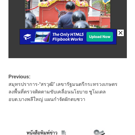
Post
Previous:
สมุทรปราการ-“สรวุฒิ” เลขารัฐมนตรีกระทรวงเกษตร
navigation
ลงพื้นที่ตรวจติดตามขับเคลื่อนนโยบาย ชูโมเดล
อบต.บางพลีใหญ่ แผนกำจัดผักตบชวา