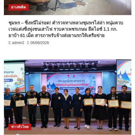
ยาเสพติด
ชุมพร – ซิ่งหนีไม่รอด! ตำรวจทางหลวงชุมพรไล่ล่า หนุ่มควบ
เวฟแต่งซิ่งพุ่งชนเสาไฟ รวบคาเพชรเกษม ยึดไอซ์ 1.1 กก.
ยาบ้า 61 เม็ด สารภาพรับจ้างส่งยานรกให้เครือข่าย
admin2
06/08/2026
ข่าวทั่วไทย