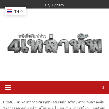
Skip
07/08/2026
to
TH
content
Primary
Menu
HOME
สมุทรปราการ-“สรวุฒิ” เลขารัฐมนตรีกระทรวงเกษตร ลงพื้น
ที่ตรวจติดตามขับเคลื่อนนโยบาย ชูโมเดล อบต.บางพลีใหญ่ แผนกำจัด