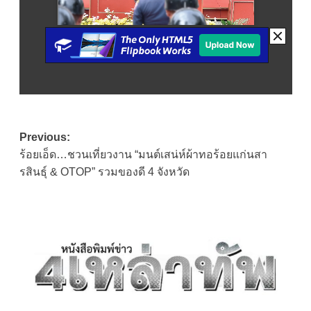
Post
Previous:
ร้อยเอ็ด…ชวนเที่ยวงาน “มนต์เสน่ห์ผ้าทอร้อยแก่นสา
navigation
รสินธุ์ & OTOP” รวมของดี 4 จังหวัด