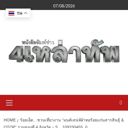
Skip
07/08/2026
to
TH
content
Primary
Menu
HOME
ร้อยเอ็ด…ชวนเที่ยวงาน “มนต์เสน่ห์ผ้าทอร้อยแก่นสารสินธุ์ &
OTOP” รวมของดี 4 จังหวัด
S__109330455_0