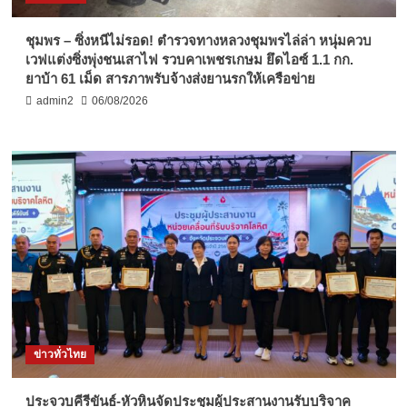
ชุมพร – ซิ่งหนีไม่รอด! ตำรวจทางหลวงชุมพรไล่ล่า หนุ่มควบ
เวฟแต่งซิ่งพุ่งชนเสาไฟ รวบคาเพชรเกษม ยึดไอซ์ 1.1 กก.
ยาบ้า 61 เม็ด สารภาพรับจ้างส่งยานรกให้เครือข่าย
admin2
06/08/2026
ข่าวทั่วไทย
ประจวบคีรีขันธ์-หัวหินจัดประชุมผู้ประสานงานรับบริจาค