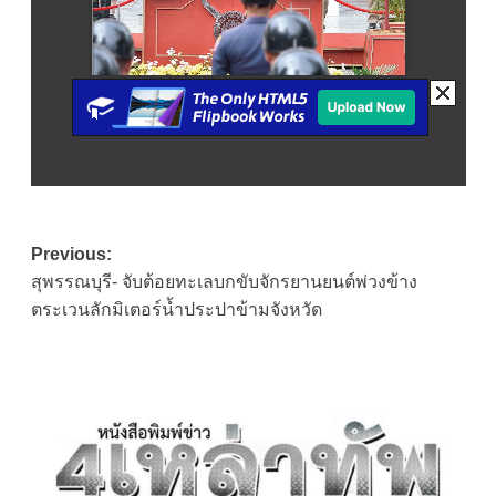
Post
Previous:
สุพรรณบุรี- จับต้อยทะเลบกขับจักรยานยนต์พ่วงข้าง
navigation
ตระเวนลักมิเตอร์น้ำประปาข้ามจังหวัด