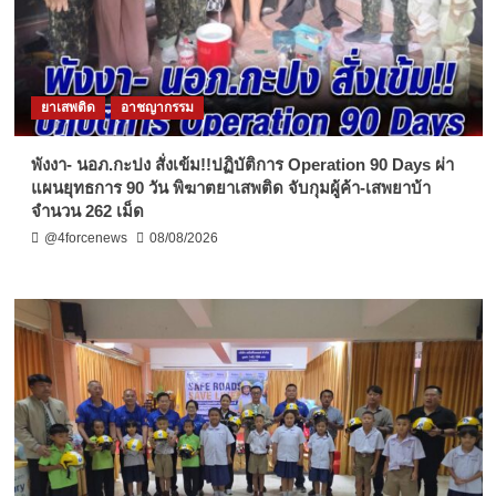
ยาเสพติด
อาชญากรรม
พังงา- นอภ.กะปง สั่งเข้ม!!ปฏิบัติการ Operation 90 Days ผ่า
แผนยุทธการ 90 วัน พิฆาตยาเสพติด จับกุมผู้ค้า-เสพยาบ้า
จำนวน 262 เม็ด
@4forcenews
08/08/2026