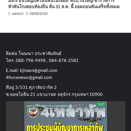
มท.4 ยันใหญ่แค่ไหนฟันไม่เลี้ยง! พบบ้านใหญ่-ข้าราชการ
พัวพันโกงสอบท้องถิ่น ลั่น 31 ส.ค. นี้ ถอดถอนพ้นเสร็จทั้งหมด
admin2
09/08/2026
ติดต่อ​ โฆษณา​ ประชาสัมพันธ์
โทร​. 088-798-9498 , 084-878-2581
E.mail:
kjinaon@gmail.com
4forcenews@gmail.com
ที่อยู่​ 3/531​ ศุภาลัยปาร์ค​ 2
ซ.พหลโยธิน​ 21​ แขวง/เขต​ จตุจักร​ กรุงเทพฯ 10900