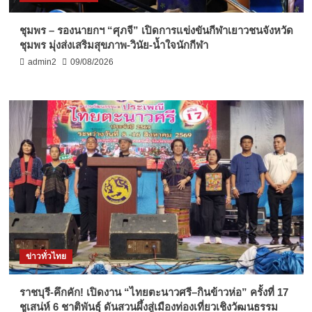
ชุมพร – รองนายกฯ “ศุภจี” เปิดการแข่งขันกีฬาเยาวชนจังหวัด
ชุมพร มุ่งส่งเสริมสุขภาพ-วินัย-น้ำใจนักกีฬา
admin2
09/08/2026
ข่าวทั่วไทย
ราชบุรี-คึกคัก! เปิดงาน “ไทยตะนาวศรี–กินข้าวห่อ” ครั้งที่ 17
ชูเสน่ห์ 6 ชาติพันธุ์ ดันสวนผึ้งสู่เมืองท่องเที่ยวเชิงวัฒนธรรม