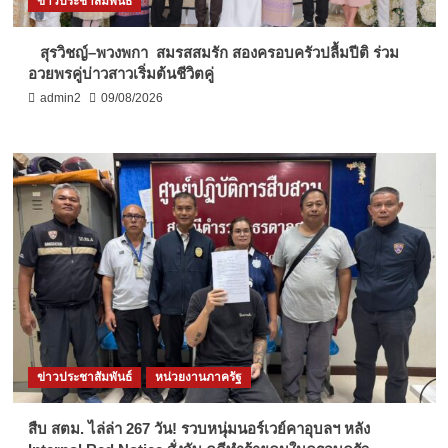
ข่าวประชาสัมพันธ์
สุรวิชญ์–พวงพกา สมรสสมรัก สองครอบครัวปลื้มปีติ ร่วม
อวยพรคู่บ่าวสาวเริ่มต้นชีวิตคู่
admin2
09/08/2026
ข่าวประชาสัมพันธ์
หน่วยงานภาครัฐ
สืบ สตม. ไล่ล่า 267 วัน! รวบหนุ่มนอร์เวย์คาอุบลฯ หลัง