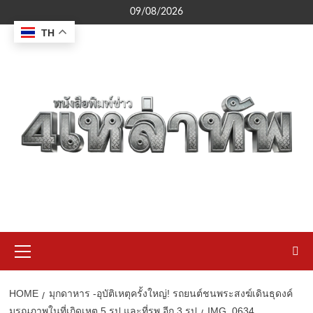
Skip
09/08/2026
to
TH
content
Primary
Menu
HOME
มุกดาหาร -อุบัติเหตุครั้งใหญ่! รถยนต์ชนพระสงฆ์เดินธุดงค์
มรณภาพในที่เกิดเหตุ 5 รูป และที่รพ.อีก 3 รูป
IMG_0634