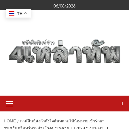
Skip
06/08/2026
to
TH
content
Primary
Menu
HOME
กาฬสินธุ์ส่งกำลังใจล้นหลามให้น้องมายเข้ารักษา
รพ.ศรีนครินทร์หายป่วยโรคประหลาด
1782973401893_0