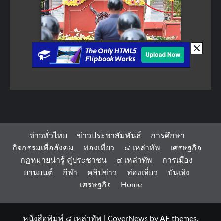
ข่าวทั่วไทย
ข่าวประชาสัมพันธ์
การศึกษา
กิจกรรมเพื่อสังคม
ท่องเที่ยว
๔ เหล่าทัพ
เศรษฐกิจ
กฏหมายน่ารู้ คู่ประชาชน
๔ เหล่าทัพ
การเมือง
ยานยนต์
กีฬา
คลิปข่าว
ท่องเที่ยว
บันเทิง
เศรษฐกิจ
Home
หนังสือพิมพ์ ๔ เหล่าทัพ
|
CoverNews
by AF themes.