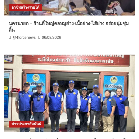
อาชีพสร้างรายได้
นครนายก – ร้านตี๋ใหญ่คอหมูย่าง-เนื้อย่าง-ไส้ย่าง อร่อยนุ่มชุ่ม
ลิ้น
@4forcenews
06/08/2026
ข่าวประชาสัมพันธ์