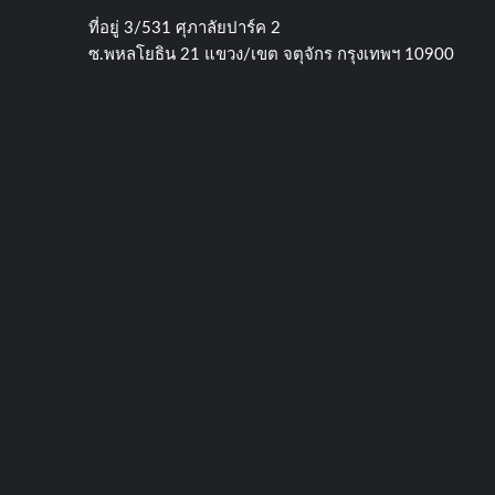
ที่อยู่​ 3/531​ ศุภาลัยปาร์ค​ 2
ซ.พหลโยธิน​ 21​ แขวง/เขต​ จตุจักร​ กรุงเทพฯ 10900