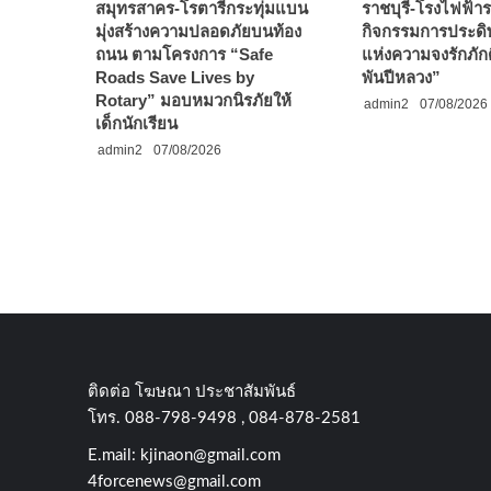
สมุทรสาคร-โรตารีกระทุ่มแบน
ราชบุรี-โรงไฟฟ้ารา
มุ่งสร้างความปลอดภัยบนท้อง
กิจกรรมการประดิษ
ถนน ตามโครงการ “Safe
แห่งความจงรักภัก
Roads Save Lives by
พันปีหลวง”
Rotary” มอบหมวกนิรภัยให้
admin2
07/08/2026
เด็กนักเรียน
admin2
07/08/2026
ติดต่อ​ โฆษณา​ ประชาสัมพันธ์
โทร​. 088-798-9498 , 084-878-2581
E.mail:
kjinaon@gmail.com
4forcenews@gmail.com