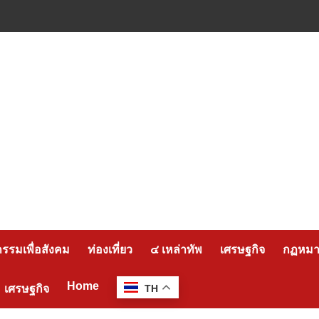
กรรมเพื่อสังคม
ท่องเที่ยว
๔ เหล่าทัพ
เศรษฐกิจ
กฏหมาย
Home
เศรษฐกิจ
TH