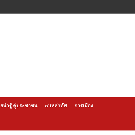
น่ารู้ คู่ประชาชน
๔ เหล่าทัพ
การเมือง