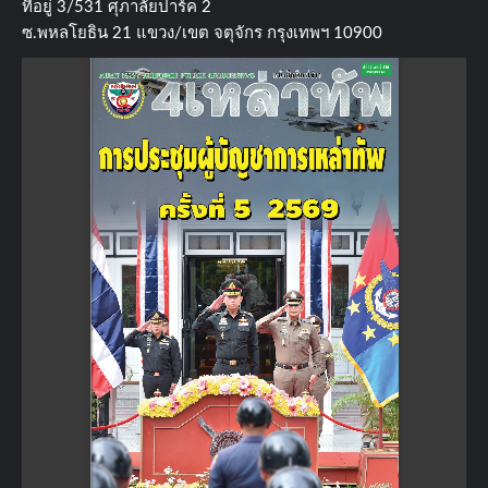
ที่อยู่​ 3/531​ ศุภาลัยปาร์ค​ 2
ซ.พหลโยธิน​ 21​ แขวง/เขต​ จตุจักร​ กรุงเทพฯ 10900