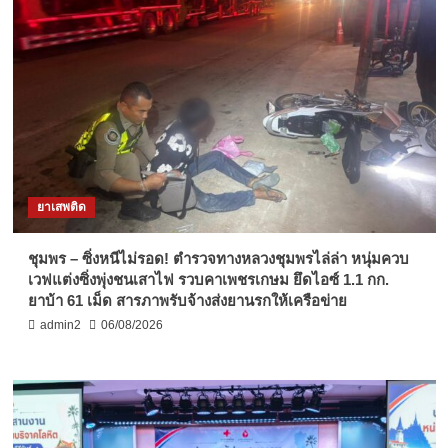
ยาเสพติด
ชุมพร – ซิ่งหนีไม่รอด! ตำรวจทางหลวงชุมพรไล่ล่า หนุ่มควบ
เวฟแต่งซิ่งพุ่งชนเสาไฟ รวบคาเพชรเกษม ยึดไอซ์ 1.1 กก.
ยาบ้า 61 เม็ด สารภาพรับจ้างส่งยานรกให้เครือข่าย
admin2
06/08/2026