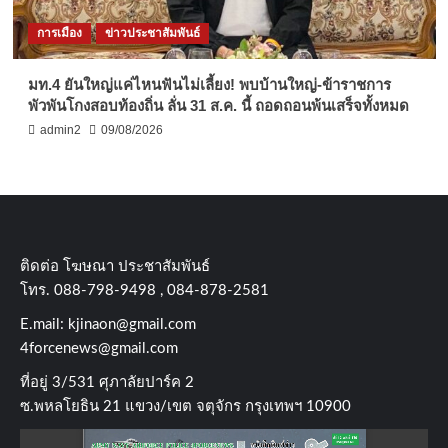
การเมือง
ข่าวประชาสัมพันธ์
มท.4 ยันใหญ่แค่ไหนฟันไม่เลี้ยง! พบบ้านใหญ่-ข้าราชการ
พัวพันโกงสอบท้องถิ่น ลั่น 31 ส.ค. นี้ ถอดถอนพ้นเสร็จทั้งหมด
admin2
09/08/2026
ติดต่อ​ โฆษณา​ ประชาสัมพันธ์
โทร​. 088-798-9498 , 084-878-2581
E.mail:
kjinaon@gmail.com
4forcenews@gmail.com
ที่อยู่​ 3/531​ ศุภาลัยปาร์ค​ 2
ซ.พหลโยธิน​ 21​ แขวง/เขต​ จตุจักร​ กรุงเทพฯ 10900