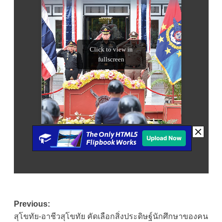
Post
Previous:
สุโขทัย-อาชีวสุโขทัย คัดเลือกสิ่งประดิษฐ์นักศึกษาของคน
navigation