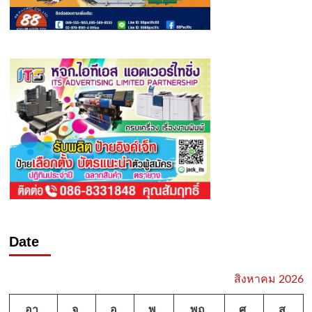
Date
สิงหาคม 2026
อา.
จ.
อ.
พ.
พฤ.
ศ.
ส.