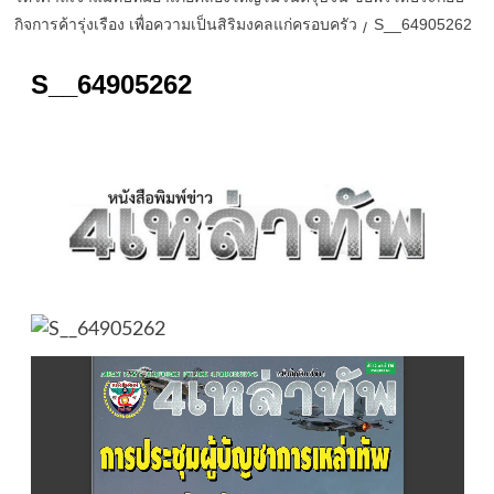
กิจการค้ารุ่งเรือง เพื่อความเป็นสิริมงคลแก่ครอบครัว
S__64905262
S__64905262