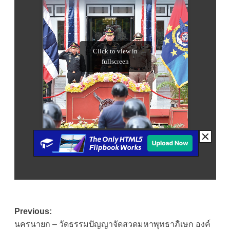
Post
Previous:
นครนายก – วัดธรรมปัญญาจัดสวดมหาพุทธาภิเษก องค์
navigation