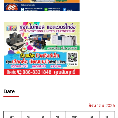
Date
สิงหาคม 2026
อา.
จ.
อ.
พ.
พฤ.
ศ.
ส.