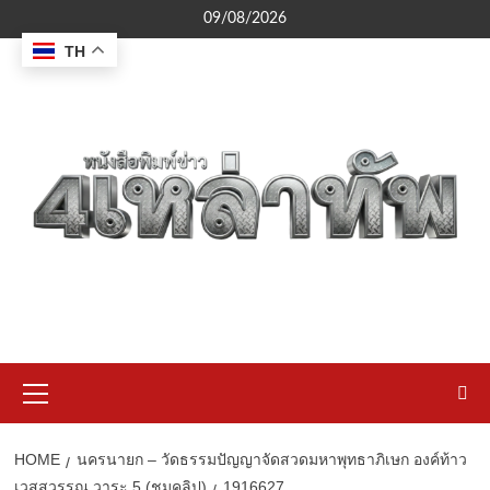
Skip
09/08/2026
to
TH
content
Primary
Menu
HOME
นครนายก – วัดธรรมปัญญาจัดสวดมหาพุทธาภิเษก องค์ท้าว
เวสสุวรรณ วาระ 5 (ชมคลิป)
1916627