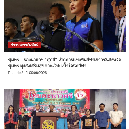
ข่าวประชาสัมพันธ์
ชุมพร – รองนายกฯ “ศุภจี” เปิดการแข่งขันกีฬาเยาวชนจังหวัด
ชุมพร มุ่งส่งเสริมสุขภาพ-วินัย-น้ำใจนักกีฬา
admin2
09/08/2026