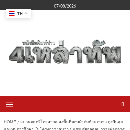
Skip
07/08/2026
to
TH
content
Primary
Menu
HOME
สมาคมสตรีไทยสากล ลงพื้นที่มอบผ้าห่มต้านหนาว ถุงปันสุข
และทุนการศึกษา ในโครงการ “ธันวา ปันสุข สู่ยอดดอย ถวายพ่อหลวง”