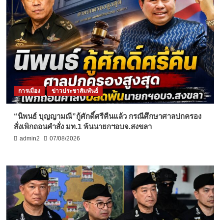
การเมือง
ข่าวประชาสัมพันธ์
“นิพนธ์ บุญญามณี”กู้ศักดิ์ศรีคืนแล้ว กรณีศึกษาศาลปกครอง
สั่งเพิกถอนคำสั่ง มท.1 พ้นนายกฯอบจ.สงขลา
admin2
07/08/2026