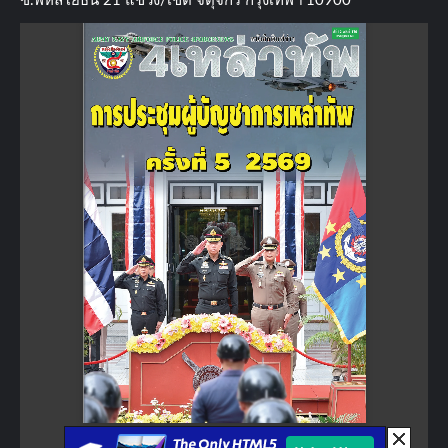
ซ.พหลโยธิน​ 21​ แขวง/เขต​ จตุจักร​ กรุงเทพฯ 10900