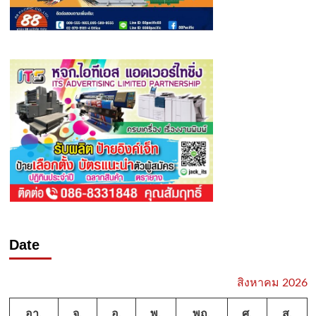
Date
สิงหาคม 2026
อา.
จ.
อ.
พ.
พฤ.
ศ.
ส.