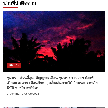
ข่าวที่น่าติดตาม
เตือนภัย
ชุมพร – ด่วนที่สุด! สัญญาณเตือน ชุมพร-ประจวบฯ ท้องฟ้า
เดือดแดงฉาน เตือนภัยพายุคลั่งถล่มภาคใต้ ย้อนรอยมหาภัย
พิบัติ ‘ปาบึก-ฮากีบิส’
admin2
05/08/2026