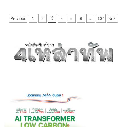
about
ชุมพร
–
Posts
Previous
1
2
4
5
6
107
Next
3
…
ช็อก!
โจร
pagination
ฉก
พ่วง
18
ล้อ
ซิ่ง
หนี
ชน
สนั่น
3
คัน
กลาง
เอเชีย
41
เจ็บ
3
ราย
ปิด
ถนน
วุ่น