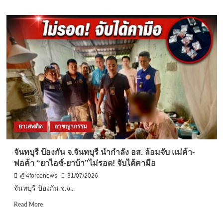
คดี
about
ชลบุรี-
นักกีฬา
ทั่ว
โลก
กว่า
5
พัน
ลุย
ศึก
“ส
ปาร์
ตัน
ยาเสพติด
อาชญากรรม
พัทยา”
ทุบ
สถิติ
จันทบุรี ป้องกัน จ.จันทบุรี นำกำลัง อส. ล้อมจับ แม่ค้า-
ส
พ่อค้า “ยาไอซ์-ยาบ้า”ไม่รอด! จับได้คามือ
ปาร์
ตัน
@4forcenews
31/07/2026
คิด
จันทบุรี ป้องกัน จ.จ...
ส์
ดัน
Read
Read More
สนาม
more
ไทย
about