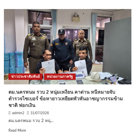
about
นครปฐม-
วัด
ไผ่
ล้อม
พระ
อาราม
หลวง
จังหวัด
นครปฐม
จัด
พิธี
บำเพ็ญ
ข่าวประชาสัมพันธ์
หน่วยงานภาครัฐ
กุศล
ปัญญา
สม
ตม.นครพนม รวบ 2 หนุ่มเหงียน คาด่าน หนีหมายจับ
วาร
ตำรวจไซเบอร์ ข้อหายาวเหยียดพัวพันอาชญากรรมข้าม
ถวาย
ชาติ ฟอกเงิน
เป็น
พระ
admin2
31/07/2026
กุศล
ตม.นครพนม รวบ 2 หนุ่...
แด่
สมเด็จ
Read
Read More
พระเจ้า