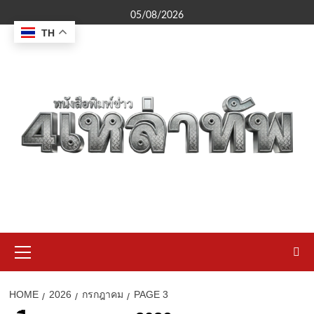
Skip
05/08/2026
to
TH
content
Primary
Menu
HOME
2026
กรกฎาคม
PAGE 3