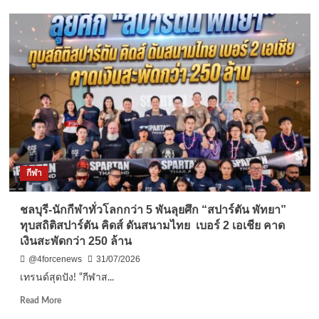
แพทย์
พังงา-
สมัย
ชาว
ใหม่
บ้าน
พาก
ร้อง
ลับ
นาย
มา
อำเภอ
ใช้
ตะกั่วป่า!!!
ชีวิต
สงสัย
ได้
พระ
อีก
มั่วสุม
ครั้ง
เสพ
ยา
กีฬา
ใน
วัด
ตรวจ
ชลบุรี-นักกีฬาทั่วโลกกว่า 5 พันลุยศึก “สปาร์ตัน พัทยา”
ปัสสาวะ
ทุบสถิติสปาร์ตัน คิดส์ ดันสนามไทย เบอร์ 2 เอเชีย คาด
พบ
เงินสะพัดกว่า 250 ล้าน
ผล
บวก
@4forcenews
31/07/2026
จับ
เทรนด์สุดปัง! “กีฬาส...
สึก
ก่อน
Read
Read More
ดำเนิน
more