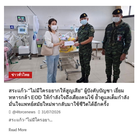
ปทุมธานี-
วัด
พระ
ธรรมกาย
มอบ
อาคาร
รับรอง
ประชาชน
แก่
สภ.คลองหลวง
รับ
วาระ
ข่าวทั่วไทย
ครบ
รอบ
122
สระแก้ว-“ไม่มีใครอยากให้สูญเสีย” ผู้บังคับบัญชา เยี่ยม
ปี
ทหารกล้า EOD ให้กำลังใจถึงเตียงคนไข้ ย้ำดูแลเต็มกำลัง
อ.คลองหลวง
มั่นใจแพทย์สมัยใหม่พากลับมาใช้ชีวิตได้อีกครั้ง
@4forcenews
31/07/2026
สระแก้ว-"ไม่มีใครอยา...
Read
Read More
more