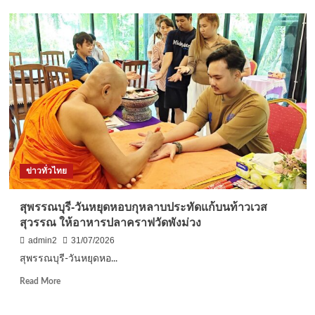
เบอร์
จันทบุรี
2
ป้องกัน
เอเชีย
จ.จันทบุรี
คาด
นำ
เงิน
กำลัง
สะพัด
อส.
กว่า
ล้อม
250
จับ
ล้าน
แม่ค้า-
พ่อค้า
“ยา
ไอซ์-
ข่าวทั่วไทย
ยาบ้า”ไม่
รอด!
จับ
สุพรรณบุรี-วันหยุดหอบกุหลาบประทัดแก้บนท้าวเวส
ได้
สุวรรณ ให้อาหารปลาคราฟวัดพังม่วง
คา
มือ
admin2
31/07/2026
สุพรรณบุรี-วันหยุดหอ...
Read
Read More
more
about