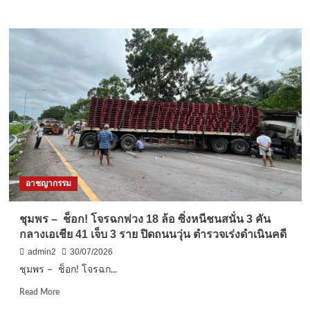
more
ลูกเธอ
about
เจ้า
ตม.นครพนม
ฟ้า
รวบ
พัช
2
รกิ
หนุ่ม
ติ
เหงี
ยาภา
ยน
นเร
คา
นทิ
ด่าน
รา
หนี
เทพย
หมาย
วดี
จับ
กรม
ตำรวจ
อาชญากรรม
หลวง
ไซเบอร์
ราช
ข้อหา
สา
ยาว
ชุมพร – ช็อก! โจรฉกพ่วง 18 ล้อ ซิ่งหนีชนสนั่น 3 คัน
ริณี
เหยียด
กลางเอเชีย 41 เจ็บ 3 ราย ปิดถนนวุ่น ตำรวจเร่งดำเนินคดี
สิริ
พัวพัน
พัชร
อาชญากรรม
admin2
30/07/2026
มหา
ข้าม
ชุมพร – ช็อก! โจรฉก...
วัชร
ชาติ
ราช
ฟอก
Read
Read More
ธิดา
เงิน
more