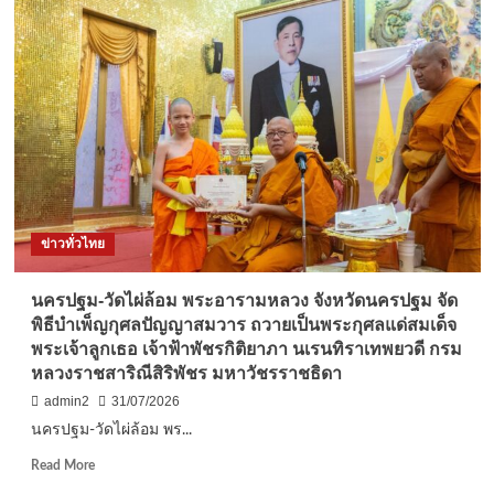
วัน
หยุด
หอบ
กุหลาบ
ประทัด
แก้
บน
ท้าว
เวส
สุวรรณ
ให้
ข่าวทั่วไทย
อาหาร
ปลา
ครา
นครปฐม-วัดไผ่ล้อม พระอารามหลวง จังหวัดนครปฐม จัด
ฟ
พิธีบำเพ็ญกุศลปัญญาสมวาร ถวายเป็นพระกุศลแด่สมเด็จ
วัด
พระเจ้าลูกเธอ เจ้าฟ้าพัชรกิติยาภา นเรนทิราเทพยวดี กรม
พัง
หลวงราชสาริณีสิริพัชร มหาวัชรราชธิดา
ม่วง
admin2
31/07/2026
นครปฐม-วัดไผ่ล้อม พร...
Read
Read More
more