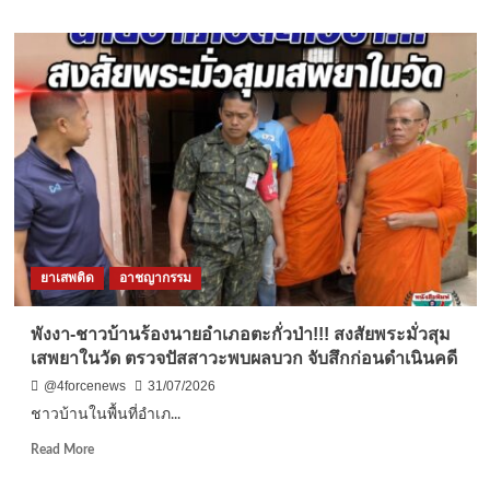
about
สระแก้ว-“ไม่มี
ใคร
อยาก
ให้
สูญ
เสีย”
ผู้
บังคับ
บัญชา
เยี่ยม
ทหาร
กล้า
ยาเสพติด
อาชญากรรม
EOD
ให้
กำลัง
พังงา-ชาวบ้านร้องนายอำเภอตะกั่วป่า!!! สงสัยพระมั่วสุม
ใจถึง
เสพยาในวัด ตรวจปัสสาวะพบผลบวก จับสึกก่อนดำเนินคดี
เตียง
คนไข้
@4forcenews
31/07/2026
ย้ำ
ชาวบ้านในพื้นที่อำเภ...
ดูแล
เต็ม
Read
Read More
กำลัง
more
มั่นใจ
about