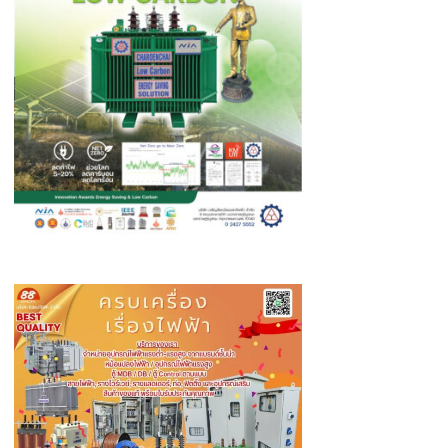
ตำรวจ
เร่ง
ดำเนิน
คดี