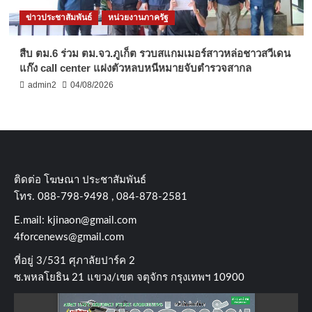
ข่าวประชาสัมพันธ์
หน่วยงานภาครัฐ
สืบ ตม.6 ร่วม ตม.จว.ภูเก็ต รวบสแกมเมอร์สาวหล่อชาวสวีเดน
แก๊ง call center แฝงตัวหลบหนีหมายจับตำรวจสากล
admin2
04/08/2026
ติดต่อ​ โฆษณา​ ประชาสัมพันธ์
โทร​. 088-798-9498 , 084-878-2581
E.mail:
kjinaon@gmail.com
4forcenews@gmail.com
ที่อยู่​ 3/531​ ศุภาลัยปาร์ค​ 2
ซ.พหลโยธิน​ 21​ แขวง/เขต​ จตุจักร​ กรุงเทพฯ 10900