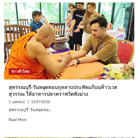
สุพรรณบุรี-
วัน
หยุด
หอบ
กุหลาบ
ประทัด
แก้
บน
ท้าว
เวส
สุวรรณ
ให้
ข่าวทั่วไทย
อาหาร
ปลา
ครา
สุพรรณบุรี-วันหยุดหอบกุหลาบประทัดแก้บนท้าวเวส
ฟ
สุวรรณ ให้อาหารปลาคราฟวัดพังม่วง
วัด
พัง
admin2
31/07/2026
ม่วง
สุพรรณบุรี-วันหยุดหอ...
Read
Read More
more
about
สุพรรณบุรี-