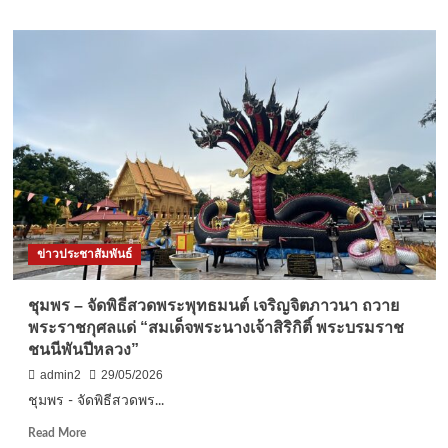
กัด
about
เซาะ
ปทุมธานี
ชายฝั่ง
ฟิว
เจ
อร์
พาร์
ค
เดิน
หน้า
จัด
“Future
Park
Aerobic
ข่าวประชาสัมพันธ์
Dance”
รับ
กระแส
ชุมพร – จัดพิธีสวดพระพุทธมนต์ เจริญจิตภาวนา ถวาย
สาย
พระราชกุศลแด่ “สมเด็จพระนางเจ้าสิริกิติ์ พระบรมราช
เฮลท์
ชนนีพันปีหลวง”
ตี้
admin2
29/05/2026
ชุมพร - จัดพิธีสวดพร...
Read
Read More