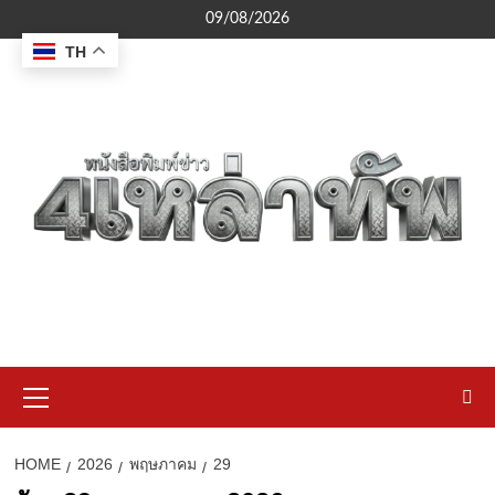
Skip
09/08/2026
to
TH
content
Primary
Menu
HOME
2026
พฤษภาคม
29