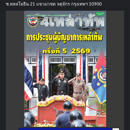
ซ.พหลโยธิน​ 21​ แขวง/เขต​ จตุจักร​ กรุงเทพฯ 10900