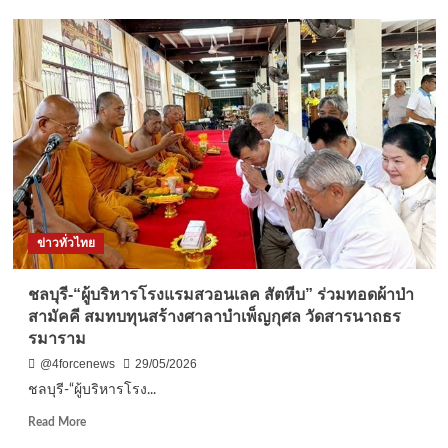
สุราษฎร์ธานี-
คน
ไร้
ที่
ทำ
กิน
สุ
ราษฎร์ฯ
แสดง
พลัง
อย่าง
สงบ
ข่าวทั่วไทย
วอน
รัฐ
จัดสรร
ชลบุรี-“ผู้บริหารโรงแรมสวอนเลค สัตหีบ” ร่วมทอดผ้าป่า
ที่
สามัคคี สมทบทุนสร้างศาลาบำเพ็ญกุศล วัดสารนาถธร
ทำ
รมาราม
กิน
อย่าง
@4forcenews
29/05/2026
เป็น
ชลบุรี-“ผู้บริหารโรง...
ธรรม
เดิน
Read
Read More
หน้า
more