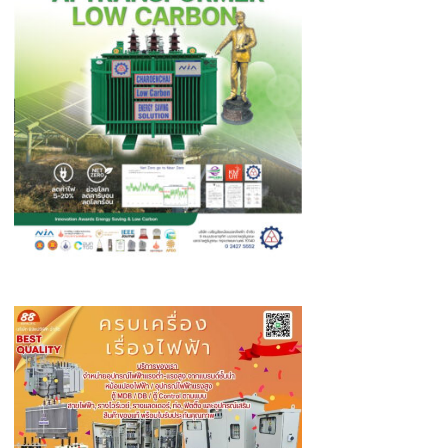
กว่า
1,611
เครือ
ข่าย
ยึด
ยาบ้า
128
ล้าน
เม็ด
ไอซ์
กว่า
9
ตัน
อายัด
ทรัพย์สิน
กว่า
631
ล้าน
บาท