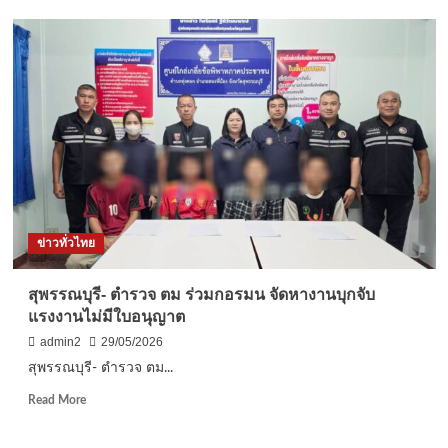
เพชรบูรณ์
เปิด
งาน
“วิสาข
ปุ
รณ
มี
บูชา”
สัก
กา
ระ
มหา
ข่าวทั่วไทย
สถูป
เขา
คลัง
สุพรรณบุรี- ตำรวจ ตม ร่วมกอรมน จัดหางานบุกจับ
นอก
แรงงานไม่มีใบอนุญาต
สืบสาน
ศรัทธา
admin2
29/05/2026
เมือง
สุพรรณบุรี- ตำรวจ ตม...
มรดก
โลก
Read
Read More
ศรีเทพ
more
about