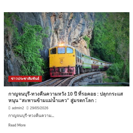
more
about
ชุมพร
–
จัด
พิธี
สวด
พระพุทธ
มนต์
เจริญ
จิต
ภาวนา
ถวาย
พระ
ข่าวประชาสัมพันธ์
ราช
กุศล
แด่
กาญจนบุรี-ทวงคืนความหวัง 10 ปี ที่รอคอย : ปลุกกระแส
“สมเด็จ
หนุน “สะพานข้ามแม่น้ำแคว” สู่มรดกโลก :
พระนาง
เจ้า
admin2
29/05/2026
สิ
กาญจนบุรี-ทวงคืนความ...
ริกิ
ติ์
Read
Read More
พระบรม
more