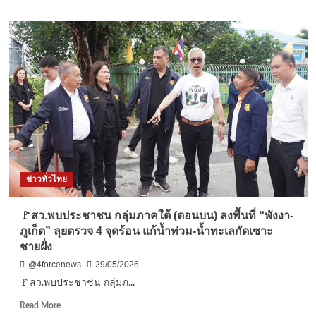
ปลูก
about
ป่า
ชลบุรี-“ผู้
สร้าง
บริหาร
ชีวิต
โรง
ยั่งยืน”
แรม
ส
วอน
เลค
สัตหีบ”
ร่วม
ทอด
ผ้าป่า
สามัคคี
ข่าวทั่วไทย
สมทบ
ทุน
สร้าง
🚩สว.พบประชาชน กลุ่มภาคใต้ (ตอนบน) ลงพื้นที่ “พังงา-
ศาลา
ภูเก็ต” ลุยตรวจ 4 จุดร้อน แก้น้ำท่วม-น้ำทะเลกัดเซาะ
บำเพ็ญ
ชายฝั่ง
กุศล
วัด
@4forcenews
29/05/2026
สาร
🚩สว.พบประชาชน กลุ่มภ...
นาถ
ธร
Read
Read More
รมา