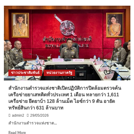
ปทุมธานี-
พิธี
ตัด
ปอย
ผม
นาค
โครงการ
อุปสมบท
เฉลิมพระเกียรติ
ถวาย
พระ
ราช
ข่าวประชาสัมพันธ์
หน่วยงานภาครัฐ
กุศล
๙๙
รูป
สำนักงานตำรวจแห่งชาติเปิดปฏิบัติการปิดล้อมตรวจค้น
เครือข่ายยาเสพติดทั่วประเทศ 1 เดือน ทลายกว่า 1,611
เครือข่าย ยึดยาบ้า 128 ล้านเม็ด ไอซ์กว่า 9 ตัน อายัด
ทรัพย์สินกว่า 631 ล้านบาท
admin2
29/05/2026
สำนักงานตำรวจแห่งชาต...
Read
Read More