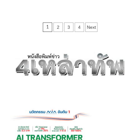
more
about
สำนักงาน
ตำรวจ
Posts
2
3
4
Next
1
แห่ง
ชาติ
pagination
เปิด
ปฏิบัติ
การ
ปิด
ล้อม
ตรวจ
ค้น
เครือ
ข่าย
ยา
เสพ
ติด
ทั่ว
ประเทศ
1
เดือน
ทลาย