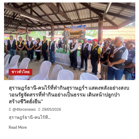
สุพรรณบุรี-
ตำรวจ
ตม
ร่วม
กอ
รมน
จัดหา
งาน
บุก
จับ
แรงงาน
ไม่มี
ข่าวทั่วไทย
ใบ
อนุญาต
สุราษฎร์ธานี-คนไร้ที่ทำกินสุราษฎร์ฯ แสดงพลังอย่างสงบ
วอนรัฐจัดสรรที่ทำกินอย่างเป็นธรรม เดินหน้าปลูกป่า
สร้างชีวิตยั่งยืน”
@4forcenews
29/05/2026
สุราษฎร์ธานี-คนไร้ที...
Read
Read More
more
about