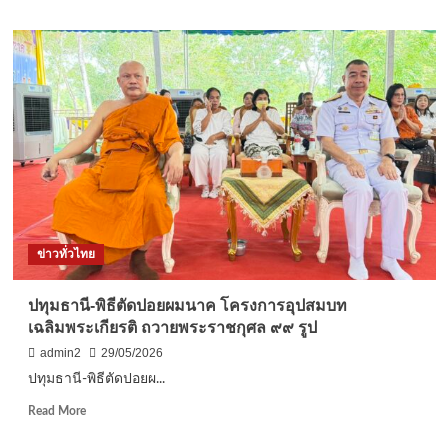
ราช
about
ชนนี
กาญจนบุรี-
พันปี
ทวง
หลวง”
คืน
ความ
หวัง
10
ปี
ที่
รอ
คอย
:
ปลุก
ข่าวทั่วไทย
กระแส
หนุน
“สะพาน
ปทุมธานี-พิธีตัดปอยผมนาค โครงการอุปสมบท
ข้าม
เฉลิมพระเกียรติ ถวายพระราชกุศล ๙๙ รูป
แม่น้ำ
แคว”
admin2
29/05/2026
สู่
ปทุมธานี-พิธีตัดปอยผ...
มรดก
โลก
Read
Read More
:
more
about