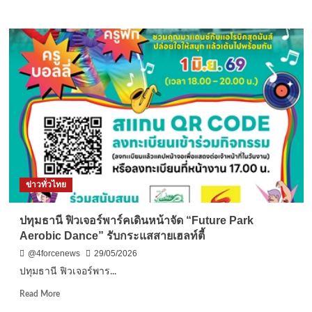
more
ราม
about
🚩
สว.พบ
ประชาชน
กลุ่ม
ภาค
ใต้
(ตอน
บน)
ลงพื้น
ที่
“พังงา-
ภูเก็ต”
ข่าวทั่วไทย
ลุย
ตรวจ
4
ปทุมธานี ฟิวเจอร์พาร์คเดินหน้าจัด “Future Park
จุด
Aerobic Dance” รับกระแสสายเฮลท์ตี้
ร้อน
แก้
@4forcenews
29/05/2026
น้ำ
ปทุมธานี ฟิวเจอร์พาร...
ท่วม-
น้ำ
Read
Read More
ทะเล
more