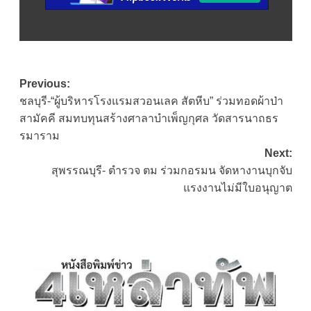
Post
Previous:
ชลบุรี-“ผู้บริหารโรงแรมสวอนเลค สัตหีบ” ร่วมทอดผ้าป่า
navigation
สามัคคี สมทบทุนสร้างศาลาบำเพ็ญกุศล วัดสารนาถธร
รมาราม
Next:
สุพรรณบุรี- ตำรวจ ตม ร่วมกอรมน จัดหางานบุกจับ
แรงงานไม่มีใบอนุญาต