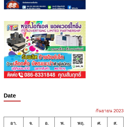
Date
กันยายน 2023
อา.
จ.
อ.
พ.
พฤ.
ศ.
ส.