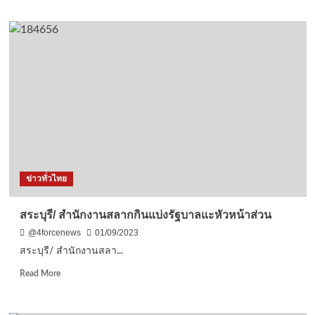
about
สสส.-
มสส.จับ
มือ
สื่อมวลชน
ขอนแก่น
แบงค์
ชาติ
ภาค
อีสาน
และ
ตำรวจ
ประชุม
ข่าวทั่วไทย
แก้
ปัญหา
หลอก
สระบุรี/ สำนักงานสลากกินแบ่งรัฐบาลแะหัวหน้าส่วน
ลวง
@4forcenews
01/09/2023
ออนไลน์
แฉ
สระบุรี/ สำนักงานสลา...
ขอนแก่น
Read
Read More
ถูก
more
มิจฉาชีพ
about
หลอก
สระบุรี/
ติด