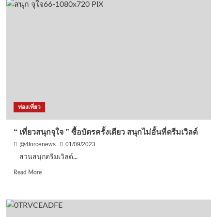
สำนักงาน
อันดับ
สลาก
1
กิน
ใน
แบ่ง
3
รัฐ
ของ
บาล
ประเทศ
แะ
หัวหน้า
ส่วน
ท่องเที่ยว
“ เที่ยวสนุกจุใจ ” ซื้อบัตรครั้งเดียว สนุกไม่อั้นที่ดรีมเวิลด์
@4forcenews
01/09/2023
สวนสนุกดรีมเวิลด์...
Read
Read More
more
about
“
เที่ยว
สนุก