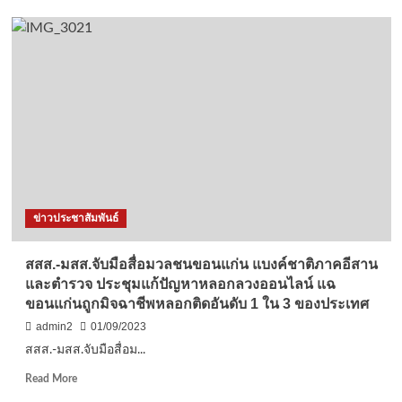
กาฬสินธุ์-
พนักงาน
เทศบาล
เมือง
กุ
ฉิน
า
ราย
ณ์
ดวง
เฮง
ถูก
ข่าวประชาสัมพันธ์
รางวัล
ที่
1
สสส.-มสส.จับมือสื่อมวลชนขอนแก่น แบงค์ชาติภาคอีสาน
รับ
และตำรวจ ประชุมแก้ปัญหาหลอกลวงออนไลน์ แฉ
12
ขอนแก่นถูกมิจฉาชีพหลอกติดอันดับ 1 ใน 3 ของประเทศ
ล้าน
admin2
01/09/2023
สสส.-มสส.จับมือสื่อม...
Read
Read More
more