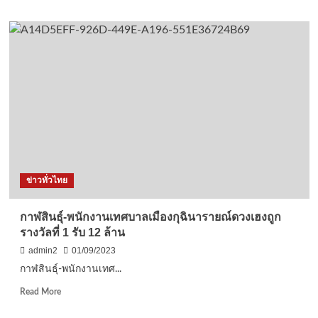
หวัง
about
สืบทอด
กาฬสินธุ์-
และ
แฉ
อนุรักษ์
ยับ
ภูมิปัญญา
ยักยอก
ไทย
เงิน
ชาว
บ้าน
30
ล้าน
ใช้
เครื่องพิมพ์
ดีด
ข่าวทั่วไทย
ปรับ
สมุด
บัญชี
กาฬสินธุ์-พนักงานเทศบาลเมืองกุฉินารายณ์ดวงเฮงถูก
รางวัลที่ 1 รับ 12 ล้าน
admin2
01/09/2023
กาฬสินธุ์-พนักงานเทศ...
Read
Read More
more
about