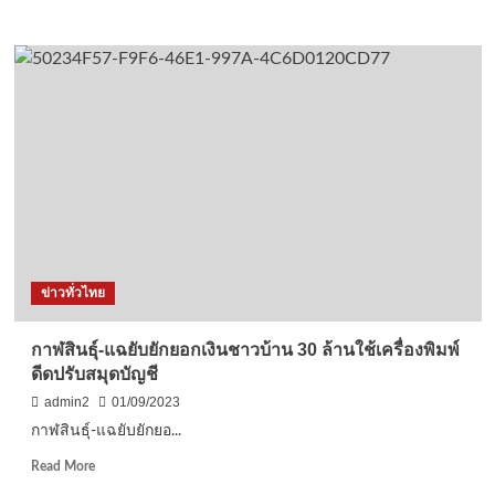
more
about
สกู๊ป
พิเศษ…
ร้อยเอ็ด…
หนุ่ม
ใหญ่
เมือง
โหวด
ยึด
อาชีพ
สร้าง
‘พระ
เนื้อ
ข่าวทั่วไทย
ผง’
หรือ
พระ
กาฬสินธุ์-แฉยับยักยอกเงินชาวบ้าน 30 ล้านใช้เครื่องพิมพ์
พิมพ์
ดีดปรับสมุดบัญชี
ผง
มา
admin2
01/09/2023
นาน
กาฬสินธุ์-แฉยับยักยอ...
กว่า
20
Read
Read More
ปี
more