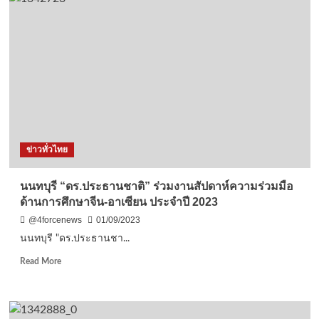
นิธิ
ป่อ
เต็ก
ตึ๊ง’
จัด
งาน
ประเพณี
ทิ้ง
กระจาด
แจก
จ่าย
ข่าวทั่วไทย
เครื่อง
อุปโภค
บริโภค
นนทบุรี “ดร.ประธานชาติ” ร่วมงานสัปดาห์ความร่วมมือ
แก่
ด้านการศึกษาจีน-อาเซียน ประจำปี 2023
ผู้
ยากไร้
@4forcenews
01/09/2023
2,000
นนทบุรี "ดร.ประธานชา...
ชุด
แถม
Read
Read More
ค่า
more
รถ
about
100
นนทบุรี
บาท
“ดร.ประธาน