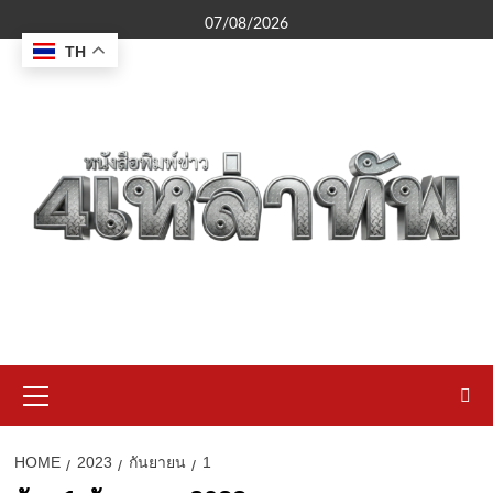
Skip
07/08/2026
to
TH
content
Primary
Menu
HOME
2023
กันยายน
1