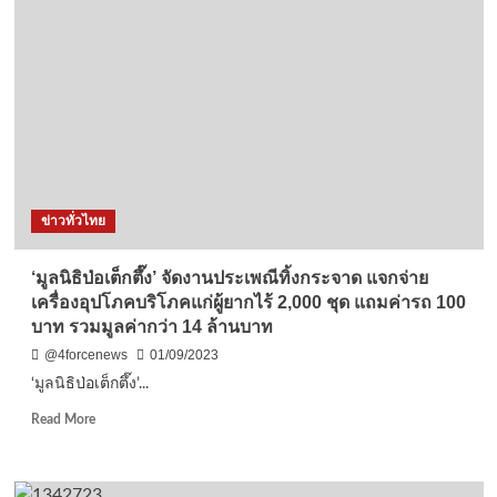
ไหม
จัด
งาน
“ตรา
นก
ยูง
พระ
ราช
ทานฯ
ครั้ง
ข่าวทั่วไทย
ที่
18”
ดัน
‘มูลนิธิป่อเต็กตึ๊ง’ จัดงานประเพณีทิ้งกระจาด แจกจ่าย
มาตรฐาน
เครื่องอุปโภคบริโภคแก่ผู้ยากไร้ 2,000 ชุด แถมค่ารถ 100
ไหม
บาท รวมมูลค่ากว่า 14 ล้านบาท
ไทย
สร้าง
@4forcenews
01/09/2023
ชื่อ
‘มูลนิธิป่อเต็กตึ๊ง’...
สร้าง
ราย
Read
Read More
ได้
more
ให้
about
ประเทศ
‘มูล