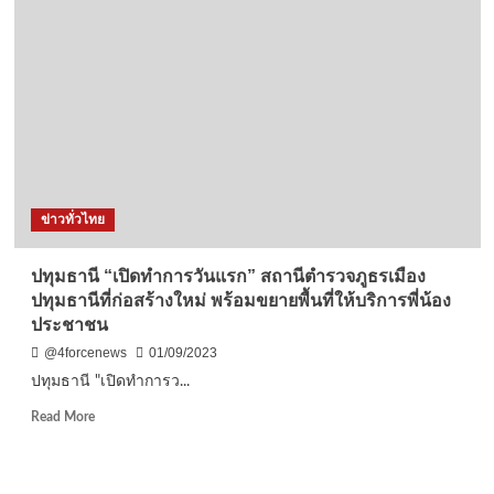
รวม
ชาติ”
มูลค่า
ร่วม
กว่า
งาน
14
สัปดาห์
ล้าน
ความ
บาท
ร่วม
มือ
ด้าน
การ
ศึกษา
ข่าวทั่วไทย
จีน-
อาเซียน
ประจำ
ปทุมธานี “เปิดทำการวันแรก” สถานีตำรวจภูธรเมือง
ปี
ปทุมธานีที่ก่อสร้างใหม่ พร้อมขยายพื้นที่ให้บริการพี่น้อง
2023
ประชาชน
@4forcenews
01/09/2023
ปทุมธานี "เปิดทำการว...
Read
Read More
more
about
ปทุมธานี