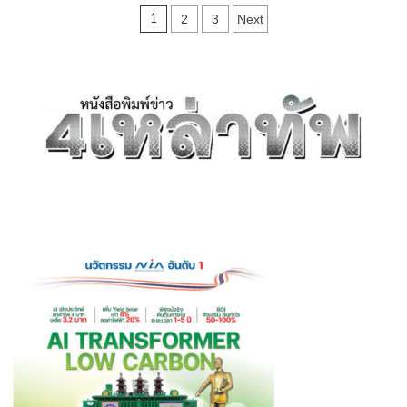
“เปิด
Posts
2
3
Next
1
ทำการ
วัน
pagination
แรก”
สถานี
ตำรวจ
ภูธร
เมือง
ปทุมธานี
ที่
ก่อสร้าง
ใหม่
พร้อม
ขยาย
พื้นที่
ให้
บริการ
พี่
น้อง
ประชาชน