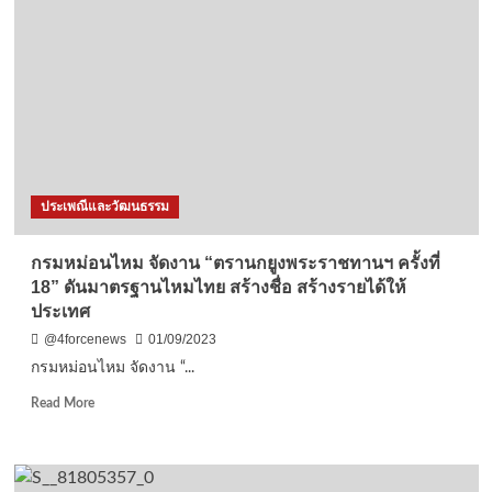
จุใจ
” ซื้อ
บัตร
ครั้ง
เดียว
สนุก
ไม่
อั้น
ที่
ประเพณีและวัฒนธรรม
ดรีม
เวิลด์
กรมหม่อนไหม จัดงาน “ตรานกยูงพระราชทานฯ ครั้งที่
18” ดันมาตรฐานไหมไทย สร้างชื่อ สร้างรายได้ให้
ประเทศ
@4forcenews
01/09/2023
กรมหม่อนไหม จัดงาน “...
Read
Read More
more
about
กรม
หม่อน