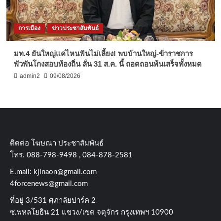
การเมือง
ข่าวประชาสัมพันธ์
มท.4 ยันใหญ่แค่ไหนฟันไม่เลี้ยง! พบบ้านใหญ่-ข้าราชการ
พัวพันโกงสอบท้องถิ่น ลั่น 31 ส.ค. นี้ ถอดถอนพ้นเสร็จทั้งหมด
admin2
09/08/2026
ติดต่อ​ โฆษณา​ ประชาสัมพันธ์
โทร​. 088-798-9498 , 084-878-2581
E.mail:
kjinaon@gmail.com
4forcenews@gmail.com
ที่อยู่​ 3/531​ ศุภาลัยปาร์ค​ 2
ซ.พหลโยธิน​ 21​ แขวง/เขต​ จตุจักร​ กรุงเทพฯ 10900