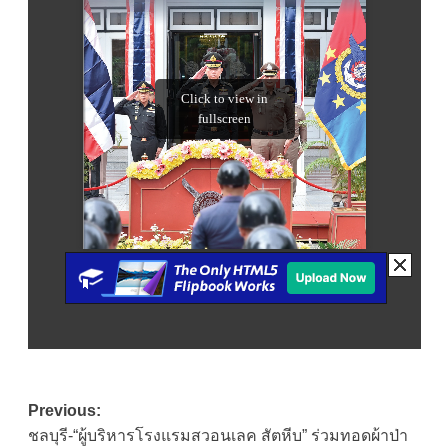
Post
Previous:
ชลบุรี-“ผู้บริหารโรงแรมสวอนเลค สัตหีบ” ร่วมทอดผ้าป่า
navigation