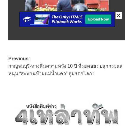
Post
Previous:
กาญจนบุรี-ทวงคืนความหวัง 10 ปี ที่รอคอย : ปลุกกระแส
navigation
หนุน “สะพานข้ามแม่น้ำแคว” สู่มรดกโลก :