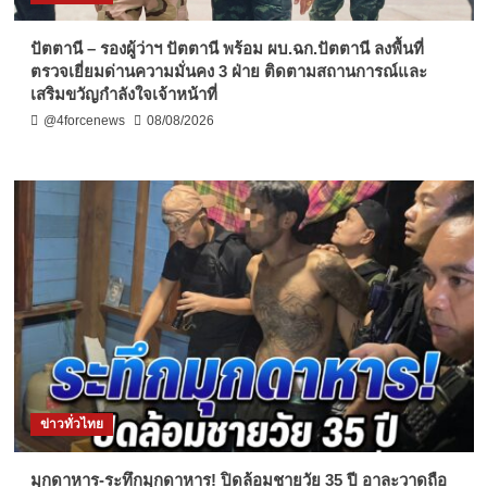
ปัตตานี – รองผู้ว่าฯ ปัตตานี พร้อม ผบ.ฉก.ปัตตานี ลงพื้นที่
ตรวจเยี่ยมด่านความมั่นคง 3 ฝ่าย ติดตามสถานการณ์และ
เสริมขวัญกำลังใจเจ้าหน้าที่
@4forcenews
08/08/2026
ข่าวทั่วไทย
มุกดาหาร-ระทึกมุกดาหาร! ปิดล้อมชายวัย 35 ปี อาละวาดถือ