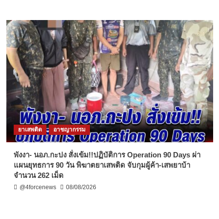
ยาเสพติด
อาชญากรรม
พังงา- นอภ.กะปง สั่งเข้ม!!ปฏิบัติการ Operation 90 Days ผ่า
แผนยุทธการ 90 วัน พิฆาตยาเสพติด จับกุมผู้ค้า-เสพยาบ้า
จำนวน 262 เม็ด
@4forcenews
08/08/2026