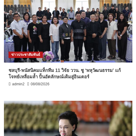
ข่าวประชาสัมพันธ์
ชลบุรี-พนัสนิคมแท็กทีม 11 วิจัย ววน. ชู ‘พหุวัฒนธรรม’ แก้
โจทย์เหลื่อมล้ำ ปั้นอัตลักษณ์เดิมสู่อินเตอร์
admin2
08/08/2026