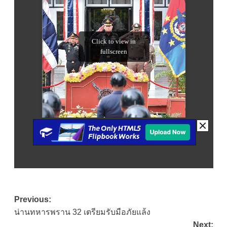
Post
Previous:
น่านทหารพราน 32 เตรียมรับมือภัยแล้ง
navigation
Next: