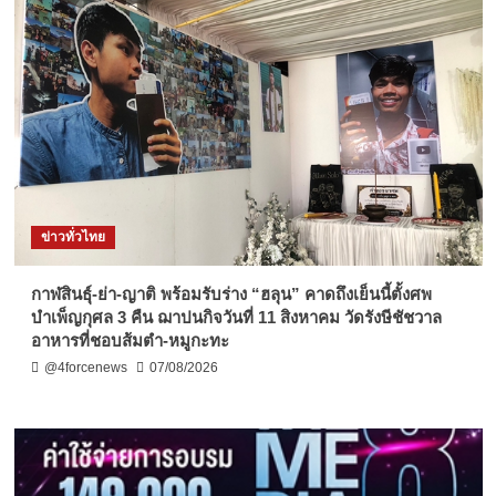
ข่าวทั่วไทย
กาฬสินธุ์-ย่า-ญาติ พร้อมรับร่าง “ฮลุน” คาดถึงเย็นนี้ตั้งศพ
บำเพ็ญกุศล 3 คืน ฌาปนกิจวันที่ 11 สิงหาคม วัดรังษีชัชวาล
อาหารที่ชอบส้มตำ-หมูกะทะ
@4forcenews
07/08/2026