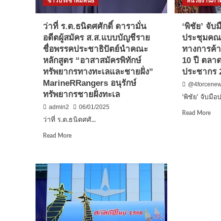
ข่าวประชาสัมพันธ์
หน่วยงานภาค
บาด
เสพ
ใน
ติด
ว่าที่ ร.ต.ธนิ​ต​ศศักดิ์ ดารา​มั่น​
‘พิชัย’ จับ
สถาน
ของ
อดีต​ผู้สมัคร​ ส.ส​.แบบ​บัญชี​ราย
ประชุมคณ
บันเทิง
ทุน
พัทยา
แม่
ชื่อ​พรรค​ประชาธิปัต​ย์นำคณะ
ทางการค้า
ของ
หลักสูตร “อาสาสมัครพิทักษ์
10 ปี ตลาด
แผ่
ทรัพยากรทางทะเลและชายฝั่ง”
ประชากร 
ดิน
Marine​RRangers อนุรักษ์
@4forcene
ทรัพยากรชายฝั่งทะเล
‘พิชัย’ จับมือ
admin2
06/01/2025
Rea
Read More
ว่าที่ ร.ต.ธนิ​ต​ศศั...
mor
abo
Read
Read More
‘พิชั
more
จับ
about
มือ
ว่าที่
ปาก
ร.ต.ธนิ​
ฟื้น
ต​
เวที
ศ
ประ
ศักดิ์
คณ
ดารา​
กรร
มั่น​