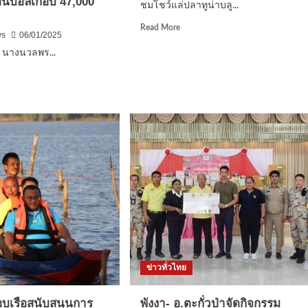
ฟนบอลเกือบ 47,000
ชมโชว์แล่ปลาทูน่าบลู...
Read
Read More
ws
06/01/2025
more
about
 นางนวลพร...
ชม
d
โชว์
e
แล่
ut
ปลา
ดาม
ทู
ง”
น่า
คุณ
บลูฟิน
สร
ที่
บสนุน
ดิ
เอม
ิ
เม
อรัลด์
ค็อฟฟี่
ช่
ช็อพ
า
-
ข่าวทั่วไทย
ยดาย
ด
ป์
มอบเรือสนับสนุนการ
พังงา- อ.ตะกั่วป่าจัดกิจกรรม