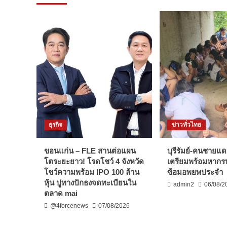
ชายฝั่ง”
วัน
Marine​
ขึ้น
RRangers
ปี
อนุรักษ์
ใหม่
ทรัพยากร
ประจำ
ชายฝั่ง
ปี
ทะเล
2568
ธุรกิจ
ข่าวทั่วไทย
ขอนแก่น – FLE สานต่อแผน
บุรีรัมย์-คนชายแด
โตระยะยาว! โรดโชว์ 4 จังหวัด
เตรียมพร้อมหากร
โชว์ความพร้อม IPO 100 ล้าน
ซ้อมอพยพประจำ
หุ้น ปูทางปักธงจดทะเบียนใน
admin2
06/08/2
ตลาด mai
@4forcenews
07/08/2026