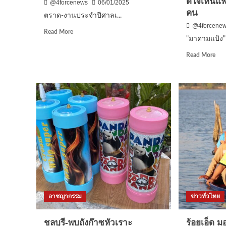
ดีใจเห็นแ
@4forcenews
06/01/2025
คน
ตราด-งานประจําปีศาลเ...
@4forcene
Read
Read More
"มาดามแป้ง"
more
about
Rea
Read More
ตราด-
mor
งาน
abo
ประ
“มา
จํา
แป้
ปี
ขอบ
ศาล
สโม
เจ้า
สนั
แม่
ทีม
ทับทิม
ชาต
คลองใหญ่
ไทย
หรือ
แม้
เจ้า
ไม่ใ
แม่
ฟีฟ่
คลองใหญ่
เดย์
5-
อาชญากรรม
ข่าวทั่วไทย
เสี
9
ชว
ม.ค.68
แชม
ชลบุรี-พบถังก๊าซหัวเราะ
ร้อยเอ็ด 
แต่