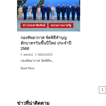
ร่วม
อดีต​
ทาง
ผู้
ค้า
สมัคร​
JTC
ส.ส​
ครั้ง
.แบบ​
แรก
ข่าวประชาสัมพันธ์
หน่วยงานภาครัฐ
บัญชี​
ใน
ราย
รอบ
ชื่อ​
กองทัพอากาศ จัดพิธีทำบุญ
10
พรรค​
ปี
ตักบาตรวันขึ้นปีใหม่ ประจำปี
ประ
ตล
2568
ชา
ใหญ
ธิปัต​
admin2
06/01/2025
เอเช
ย์
ใต้
กองทัพอากาศ จัดพิธีท...
นำ
ประ
คณะ
Read
Read More
240
หลักสูตร
more
ล้า
“อาสา
about
คน
สมัคร
กองทัพ
พิทักษ์
อากาศ
P
ทรัพยากร
1
จัด
ทาง
พิธี
pa
ทะเล
ทำบุญ
ข่าวที่น่าติดตาม
และ
ตักบาตร