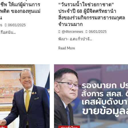
พ ให้แก่ผู้ผ่านการ
“วันรวมน้ำใจช่วยกาชาด”
พติด ของกองทุนแม่
ประจำปี 68 ผู้มีจิตศรัทธานำ
น
น
สิ่งของร่วมกิจกรรมสาธารณกุศล
ล
จำนวนมาก
ws
06/01/2025
บ
@4forcenews
06/01/2025
รือสนับ...
000
พังงา- อ.ตะกั่วป่าจั...
d
e
Read
Read More
ut
more
เอ็ด
about
บ
พังงา-
อ.ตะกั่วป่า
บสนุน
จัด
กิจกรรม
กอบ
“วัน
ีพ
รวม
น้ำใจ
ช่วย
กาชาด”
น
ประจำ
ปี
ัด
68