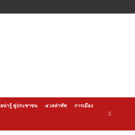
น่ารู้ คู่ประชาชน
๔ เหล่าทัพ
การเมือง