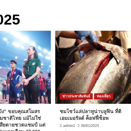
025
ข่าวประชาสัมพันธ์
ท่องเที่ยว
้ง” ขอบคุณสโมสร
ชมโชว์แล่ปลาทูน่าบลูฟิน ที่ดิ
มชาติไทย แม้ไม่ใช่
เอมเมอรัลด์ ค็อฟฟี่ช็อพ
-เสียดายชวดแชมป์ แต่
admin2
06/01/2025