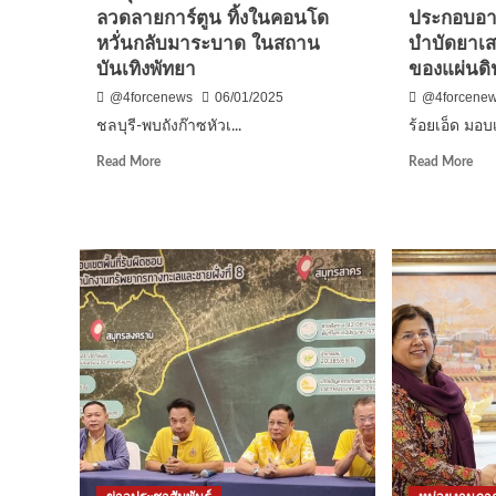
ลวดลายการ์ตูน ทิ้งในคอนโด
ประกอบอาชี
ดีใจ
หวั่นกลับมาระบาด ในสถาน
บำบัดยาเส
เห็น
แฟ
บันเทิงพัทยา
ของแผ่นดิ
บอ
@4forcenews
06/01/2025
@4forcene
เกือ
ชลบุรี-พบถังก๊าซหัวเ...
ร้อยเอ็ด มอบเ
47,
คน
Read
Rea
Read More
Read More
more
mor
about
abo
ชลบุรี-
ร้อย
พบ
มอ
ถัง
เรือ
ก๊าซ
สนั
หัวเราะ
การ
ลวดลาย
ประ
การ์ตูน
อาช
ทิ้ง
ให้
ใน
แก่
คอน
ผู้
โด
ผ่า
หวั่น
การ
กลับ
บำบ
มาระ
ยา