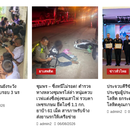
ดำเนิน
การ
ตาม
กฎหมาย
ทันที
ยาเสพติด
ข่าวทั่วไทย
นยังระวัง
ชุมพร – ซิ่งหนีไม่รอด! ตำรวจ
ประจวบคีรีขั
บรอบ 3 นร
ทางหลวงชุมพรไล่ล่า หนุ่มควบ
ประชุมผู้ปร
เวฟแต่งซิ่งพุ่งชนเสาไฟ รวบคา
โลหิต ยกระด
เพชรเกษม ยึดไอซ์ 1.1 กก.
โลหิตคุณภาพ
026
ยาบ้า 61 เม็ด สารภาพรับจ้าง
admin2
0
ส่งยานรกให้เครือข่าย
admin2
06/08/2026