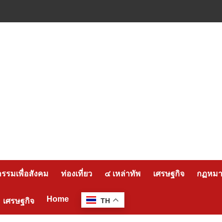
กรรมเพื่อสังคม
ท่องเที่ยว
๔ เหล่าทัพ
เศรษฐกิจ
กฏหมาย
Home
เศรษฐกิจ
TH