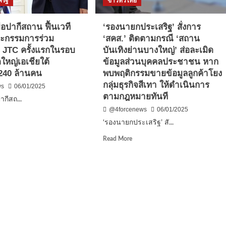
รัฐ
ข่าวทั่วไทย
ผู้
มี
จิต
มือปากีสถาน ฟื้นเวที
‘รองนายกประเสริฐ’ สั่งการ
กอง
ศรัทธา
ะกรรมการร่วม
‘สคส.’ ติดตามกรณี ‘สถาน
นำ
 JTC ครั้งแรกในรอบ
บันเทิงย่านบางใหญ่’ ส่อละเมิด
สิ่งของ
ร่วม
ใหญ่เอเชียใต้
ข้อมูลส่วนบุคคลประชาชน หาก
น
กิจกรรม
240 ล้านคน
พบพฤติกรรมขายข้อมูลลูกค้าโยง
สาธารณ
กลุ่มธุรกิจสีเทา ให้ดำเนินการ
ws
06/01/2025
กุศล
ตามกฎหมายทันที
จำนวน
ปากีสถ...
มาก
@4forcenews
06/01/2025
d
‘รองนายกประเสริฐ’ สั...
e
ut
Read
Read More
ย’
more
about
‘รอง
ีสถาน
นายก
ประเสริฐ’
สั่ง
ชุม
การ
ะ
‘สคส.’
มการ
ติดตาม