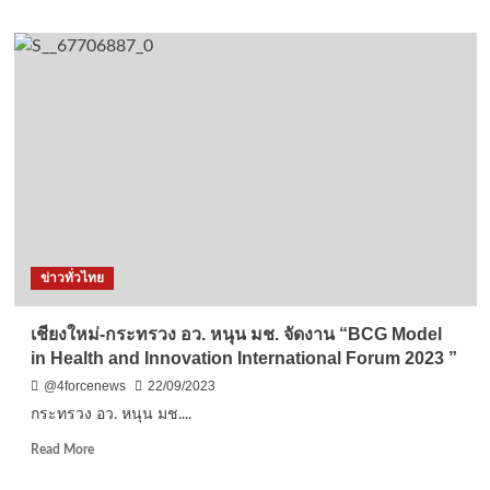
about
บสย.
รับ
นโยบาย
รัฐ
ส่ง
“SMEs
Small
Biz”
ค้ำ
ราย
ย่อย
1,200
ข่าวทั่วไทย
ล้าน
บาท
หนุน
เชียงใหม่-กระทรวง อว. หนุน มช. จัดงาน “BCG Model
อาชีพ
in Health and Innovation International Forum 2023 ”
อิสระ
ค้า
@4forcenews
22/09/2023
ออนไลน์
กระทรวง อว. หนุน มช....
แท็กซี่
พี่
Read
Read More
วิน
more
ขับ
about