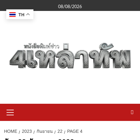
Skip
08/08/2026
to
TH
content
Primary
Menu
HOME
2023
กันยายน
22
PAGE 4