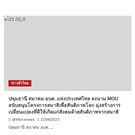
more
about
สรรเพชญ
ซัด
“ปัญหา
ความ
ล่าช้า
ก่อ
สร้าง
อค
วา
เรียม
หอย
สังข์”
ข่าวทั่วไทย
ใน
กระทู้
แยก
ปทุมธานี สมาคม อบต. แห่งประเทศไทย ลงนาม MOU
เฉพาะ
สนับสนุนโครงการสมาธิเพื่อสันติภาพโลก มุ่งสร้างการ
วอน
เปลี่ยนแปลงที่ดีให้เกิดแก่สังคมด้วยสันติภาพจากสมาธิ
หน่วย
งาน
@4forcenews
22/09/2023
ที่
ปทุมธานี สมาคม อบต. ...
เกี่ยวข้อง