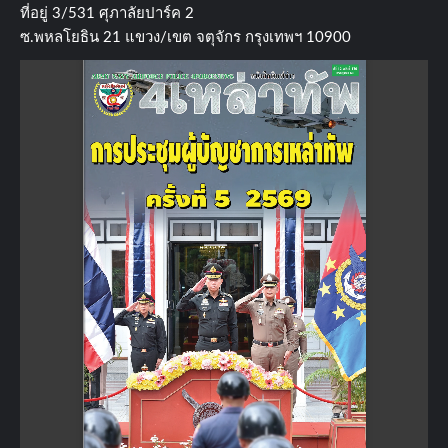
ที่อยู่​ 3/531​ ศุภาลัยปาร์ค​ 2
ซ.พหลโยธิน​ 21​ แขวง/เขต​ จตุจักร​ กรุงเทพฯ 10900