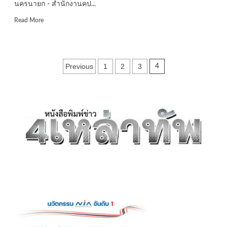
นครนายก - สำนักงานคป...
เกิด
แก่
Read
Read More
สังคม
more
ด้วย
about
สันติภาพ
นครนายก
จาก
–
Posts
สมาธิ
Previous
1
2
3
4
สำ
นัก
pagination
งาน
คปภ.
จังหวัด
นครนายก
จัด
โครงการ
รณรงค์
ส่ง
เสริม
การ
จัด
ทำ
ประกัน
ภัยพ.ร.บ.คุ้มครอง
ผู้