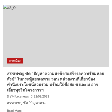
เคลื่อน
เชียงใหม่-
เศรษฐกิจ
กระทรวง
อว.
หนุน
มช.
จัด
งาน
“BCG
Model
in
Health
and
การเมือง
Innovation
International
Forum
สรรเพชญ ซัด “ปัญหาความล่าช้าก่อสร้างอควาเรียมหอย
2023
สังข์” ในกระทู้แยกเฉพาะ วอน หน่วยงานที่เกี่ยวข้อง
”
คำนึงประโยชน์ส่วนรวม พร้อมใบ้ชื่อย่อ ช และ ม อาจ
เอี่ยวทุจริตโครงการฯ
@4forcenews
22/09/2023
สรรเพชญ ซัด "ปัญหาคว...
Read
Read More