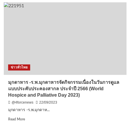
ชลบุรี-
ตร.บางละมุง
จับ
ลูก
น้อง
เก่า
ชวน
เพื่อน
รัก
บุก
งัด
ตู้
ข่าวทั่วไทย
ซัก
ผ้า
อดีต
มุกดาหาร -ร.พ.มุกดาหารจัดกิจกรรมเนื่องในวันการดูแล
นายจ้าง
แบบประคับประคองสากล ประจำปี 2566 (World
เผย
Hospice and Palliative Day 2023)
ก่อ
เหตุ
@4forcenews
22/09/2023
มา
มุกดาหาร -ร.พ.มุกดาห...
แล้ว
หลาย
Read
Read More
ครั้ง
more
about