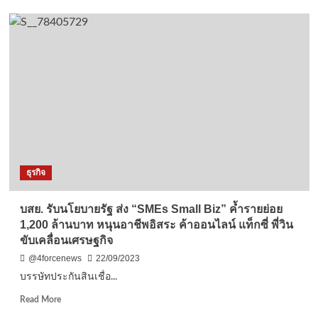
มุกดาหาร
-ร.พ.มุกดาหาร
จัด
กิจกรรม
เนื่อง
ใน
วัน
การ
ดูแล
แบบ
ประ
คับ
ธุรกิจ
ประคอง
สากล
ประจำ
บสย. รับนโยบายรัฐ ส่ง “SMEs Small Biz” ค้ำรายย่อย
ปี
1,200 ล้านบาท หนุนอาชีพอิสระ ค้าออนไลน์ แท็กซี่ พี่วิน
2566
ขับเคลื่อนเศรษฐกิจ
(World
Hospice
@4forcenews
22/09/2023
and
บรรษัทประกันสินเชื่อ...
Palliative
Day
Read
Read More
2023)
more