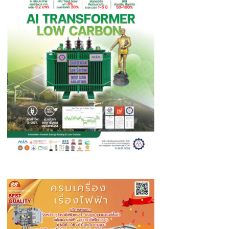
ประสบ
ภัย
จาก
รถ
และ
การ
ขับขี่
ปลอดภัย
สวม
หมวก
นิรภัย
100%