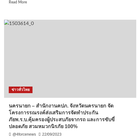
คำนึง
Read
Read More
ประโยชน์
more
ส่วน
about
รวม
ปทุมธานี
พร้อม
สมาคม
ใบ้
อบต.
ชื่อ
แห่ง
ย่อ
ประเทศไทย
ช
ลง
และ
นาม
ม
MOU
อาจ
สนับสนุน
เอี่ยว
โครงการ
ทุจริต
สมาธิ
โค
เพื่อ
ข่าวทั่วไทย
รง
สันติภาพ
การฯ
โลก
มุ่ง
นครนายก – สำนักงานคปภ. จังหวัดนครนายก จัด
สร้าง
โครงการรณรงค์ส่งเสริมการจัดทำประกัน
การ
ภัยพ.ร.บ.คุ้มครองผู้ประสบภัยจากรถ และการขับขี่
เปลี่ยนแปลง
ปลอดภัย สวมหมวกนิรภัย 100%
ที่
ดี
@4forcenews
22/09/2023
ให้