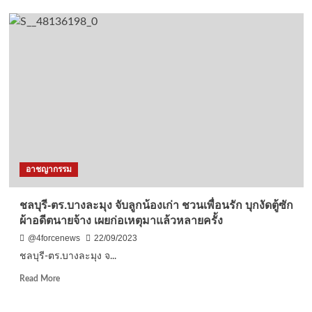
ชลบุรี-
ผวจ.ชลบุรี
เฝ้า
ระวัง-
ป้องกัน
ควบคุม
โรค
ฝีดาษ
วานร
เข้ม
พื้นที่
เศรษฐกิจ
อาชญากรรม
พบ
มี
เสีย
ชลบุรี-ตร.บางละมุง จับลูกน้องเก่า ชวนเพื่อนรัก บุกงัดตู้ซัก
ชีวิต
ผ้าอดีตนายจ้าง เผยก่อเหตุมาแล้วหลายครั้ง
แล้ว
@4forcenews
22/09/2023
ชลบุรี-ตร.บางละมุง จ...
Read
Read More
more
about