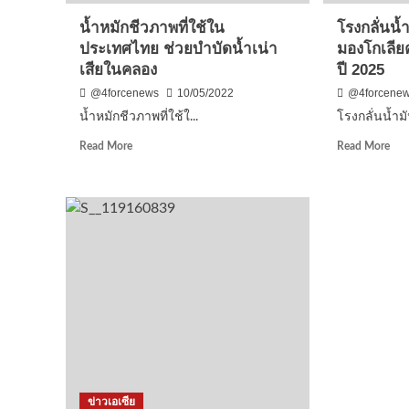
อูลานบาตอร์
โคล
น้ำหมักชีวภาพที่ใช้ใน
โรงกลั่นน
ที่
ประเทศไทย ช่วยบำบัดน้ำเน่า
มองโกเลีย
กำล
เสียในคลอง
ปี 2025
จะ
มี
@4forcenews
10/05/2022
@4forcene
ขึ้น
น้ำหมักชีวภาพที่ใช้ใ...
โรงกลั่นน้ำมั
Read
Rea
Read More
Read More
more
mor
about
abo
น้ำ
โรง
หมัก
กลั่
ชีวภาพ
น้ำม
ที่
แห่
ใช้
แรก
ใน
ของ
ประเทศไทย
มอง
ช่วย
คา
บำบัด
ว่า
น้ำ
จะ
เน่า
แล้
เสีย
เสร็
ข่าวเอเซีย
ใน
ในป