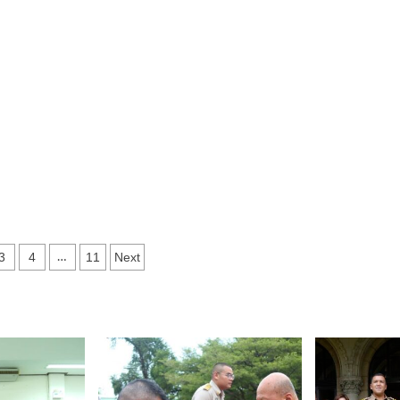
5
3
4
11
Next
…
ation