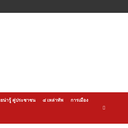
น่ารู้ คู่ประชาชน
๔ เหล่าทัพ
การเมือง