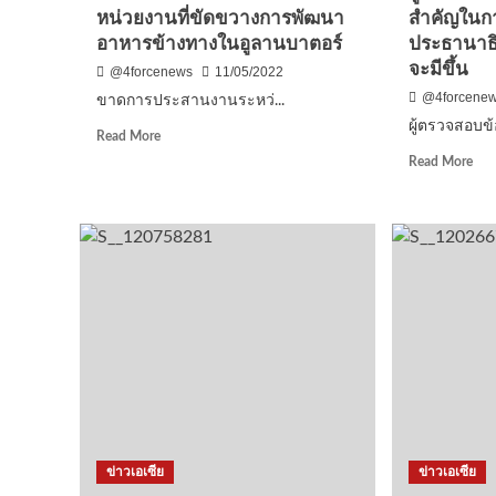
หน่วยงานที่ขัดขวางการพัฒนา
สำคัญในการ
ทีม
อาหารข้างทางในอูลานบาตอร์
ประธานาธิ
อาวุโส
กองทัพ
จะมีขึ้น
@4forcenews
11/05/2022
ภาค
@4forcene
ขาดการประสานงานระหว่...
ที่
ผู้ตรวจสอบข้อ
3
Read
Read More
VS
more
Rea
Read More
ทีม
about
mor
สมาคม
ขาด
abo
กีฬา
การ
ผู้
อาวุโส
ประสาน
ตรว
พิษณุโลก
งาน
สอ
นำ
ระหว่าง
ข้อ
ทีม
หน่วย
เท็จ
“บัวขาว
งาน
จริง
บัญชา
ที่
มี
เมฆ
ขัด
บท
ขวาง
สำค
การ
ใน
พัฒนา
การ
อาหาร
เลือ
ข้าง
ข่าวเอเซีย
ข่าวเอเซีย
ตั้ง
ทางใน
ประ