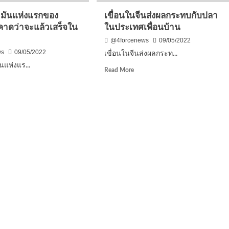
ทาง
อมเบีย
้ำมันแห่งแรกของ
เขื่อนในจีนส่งผลกระทบกับปลา
ตอน
คาดว่าจะแล้วเสร็จใน
ในประเทศเพื่อนบ้าน
เหนือ
ัง
ของ
@4forcenews
09/05/2022
เปรู
ws
09/05/2022
เขื่อนในจีนส่งผลกระท...
นแห่งแร...
Read
Read More
more
d
about
e
เขื่อน
ut
ใน
จีน
น
ส่ง
ัน
ผลก
ง
ระ
ทบ
กับ
โกเลีย
ปลา
ด
ใน
ประเทศ
เพื่อน
ว
บ้าน
จ
ี