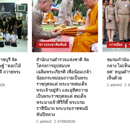
ข่าวประชาสัมพันธ์
การเมือง
ชบุรี จัด
สำนักงานตำรวจแห่งชาติ จัด
ชมรมกำนัน-
ฐ์ “ดอกไม้
โครงการอุปสมบท
กลาง ไม่เห็น
ดี ถวายพระ
เฉลิมพระเกียรติ เพื่อน้อมเกล้า
ยศ’ หนุนดำร
น้อมกระหม่อมถวายเป็นพระ
เห็นด้วย
ราชกุศลแด่ พระบาทสมเด็จ
026
admin2
0
พระเจ้าอยู่หัว และอุทิศถวาย
เป็นพระราชกุศลแด่ สมเด็จ
พระนางเจ้าสิริกิติ์ พระบรม
ราชินีนาถ พระบรมราชชนนี
พันปีหลวง
admin2
07/08/2026