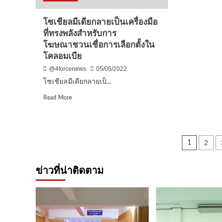
คลอง
202
โซเชียลมีเดียกลายเป็นเครื่องมือ
ที่ทรงพลังสำหรับการ
โฆษณาชวนเชื่อการเลือกตั้งใน
โคลอมเบีย
@4forcenews
05/05/2022
โซเชียลมีเดียกลายเป็...
Read
Read More
more
about
โซ
เชีย
Posts
2
1
ลมี
เดีย
pagin
กลาย
ข่าวที่น่าติดตาม
เป็น
เครื่อง
มือ
ที่
ทรง
พลัง