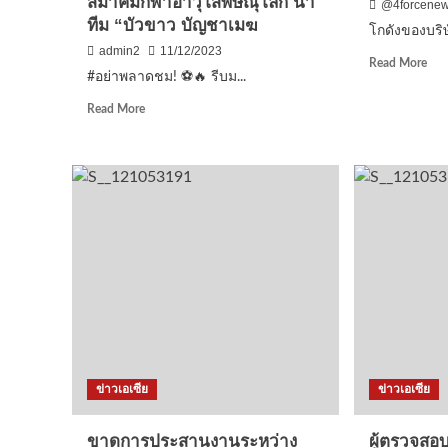
สมาคมกีฬาอาวุโสพิษณุโลก นำ
@4forcene
ทีม “บัวขาว บัญชาเมฆ
โกดังของบริษั
admin2
11/12/2023
Rea
Read More
#อย่าพลาดชม! ⚽🔥 รีบม...
mor
abo
Read
Read More
โกด
more
ของ
about
บริษ
#อย่า
ตัด
พลาด
ไม้
ชม!
ต่าง
⚽
ประ
🔥
เป็น
รีบ
ภัย
มา
คุก
ดู
ต่อ
กัน
ชน
เร็ว
ลุ่ม
บิ๊กแมต…
น้อ
แม่ทัพ
และ
ข่าวเอเซีย
ข่าวเอเซีย
ภาค
สัตว
ที่
ป่า
3
ขาดการประสานงานระหว่าง
ผู้ตรวจสอ
นำ