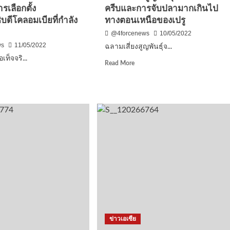
เลือกตั้ง
ครีบและการจับปลามากเกินไป
บดีโคลอมเบียที่กำลัง
ทางตอนเหนือของเปรู
@4forcenews
10/05/2022
ws
11/05/2022
ฉลามเสี่ยงสูญพันธุ์จ...
เท็จจริ...
Read
Read More
more
d
about
e
ฉลาม
ut
เสี่ยง
สูญ
จ
พันธุ์
บ
จาก
การ
ค้า
ครีบ
และ
บาท
การ
ัญ
จับ
ปลา
มาก
ก
เกิน
ข่าวเอเซีย
ไป
ธานาธิบดี