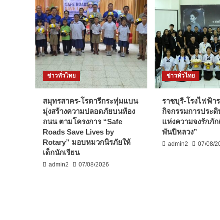
สำหรับ
การ
โฆษณาชวนเชื่อ
การ
เลือก
ตั้ง
ใน
โคลอมเบีย
ข่าวทั่วไทย
ข่าวทั่วไทย
สมุทรสาคร-โรตารีกระทุ่มแบน
ราชบุรี-โรงไฟฟ้ารา
มุ่งสร้างความปลอดภัยบนท้อง
กิจกรรมการประดิษ
ถนน ตามโครงการ “Safe
แห่งความจงรักภัก
Roads Save Lives by
พันปีหลวง”
Rotary” มอบหมวกนิรภัยให้
admin2
07/08/2
เด็กนักเรียน
admin2
07/08/2026