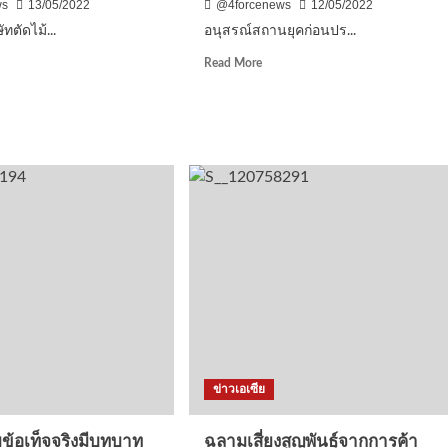
ws
13/05/2022
@4forcenews
12/05/2022
ทตัดไม้...
อนุสรณ์สถานยุคก่อนปร...
d
Read
Read More
e
more
ut
about
ัง
อนุสรณ์
สถาน
ัท
ยุค
ก่อน
ประวัติศาสตร์
Megalith
เทศ
ที่
พบ
ใน
คาม
ศรี
ลังกา
ก
ย
ข่าวเอเซีย
์
บข้อเท็จจริงมีบทบาท
ฉลามเสี่ยงสูญพันธุ์จากการค้า