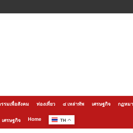
กรรมเพื่อสังคม
ท่องเที่ยว
๔ เหล่าทัพ
เศรษฐกิจ
กฏหมาย
Home
เศรษฐกิจ
TH