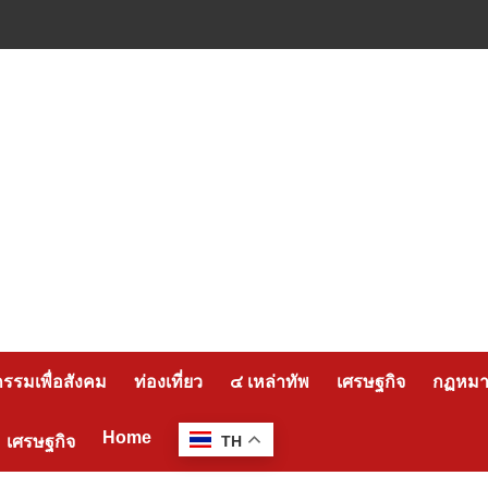
กรรมเพื่อสังคม
ท่องเที่ยว
๔ เหล่าทัพ
เศรษฐกิจ
กฏหมาย
Home
เศรษฐกิจ
TH