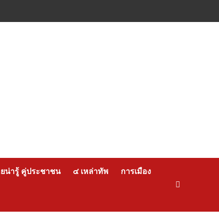
น่ารู้ คู่ประชาชน
๔ เหล่าทัพ
การเมือง