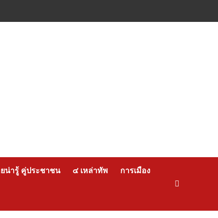
น่ารู้ คู่ประชาชน
๔ เหล่าทัพ
การเมือง