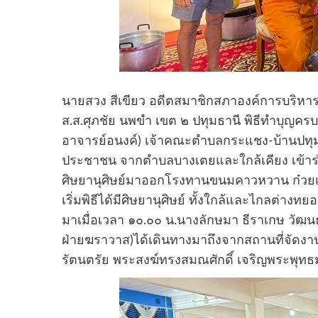
นายสวง สีเขียว อดีตสมาชิกสภาองค์การบริหารส
ส.ส.ศุภชัย นพขำ เขต ๒ ปทุมธานี พิธีทำบุญครบ
อาจารย์อนงค์) เจ้าคณะตำบลกระแชง-บ้านปทุม เ
ประชาชน จากตำบลบางเตยและใกล้เคียง เข้าร
ศิษยานุศิษย์มาออกโรงทานขนมคาวหวาน ก๋วยเตี๋ย
เริ่มพิธีได้มีศิษยานุศิษย์ ทั้งใกล้และไกลต่างท
มาเมื่อเวลา ๑๐.๐๐ น.นางลักษมา ธีราเกษ วัฒ
ฝ่ายฆราวาส)ได้เดินทางมาถึงจากสถานที่จัดง
รัตนตรัย พระสงฆ์ทรงสมณศักดิ์ เจริญพระพุทธม