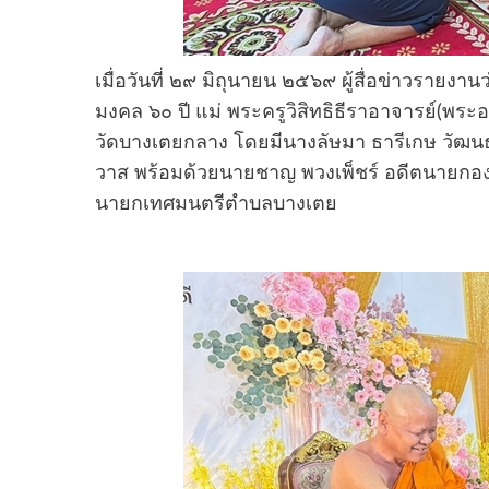
เมื่อวันที่ ๒๙ มิถุนายน ๒๕๖๙ ผู้สื่อข่าวราย
มงคล ๖๐ ปี แม่ พระครูวิสิทธิธีราอาจารย์(พ
วัดบางเตยกลาง โดยมีนางลัษมา ธารีเกษ วัฒนธ
วาส พร้อมด้วยนายชาญ พวงเพ็ชร์ อดีตนายกอง
นายกเทศมนตรีตำบลบางเตย