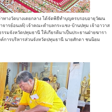
งานว่าทางวัดบางเตยกลาง ได้จัดพิธีทำบุญครบรอบอายุวัฒน
ระอาจารย์อนงค์) เจ้าคณะตำบลกระแชง-บ้านปทุม เจ้าอาวาส
รรมจังหวัดปทุมธานี ให้เกียรติมาเป็นประธานฝ่ายฆารา
ค์การบริหารส่วนจังหวัดปทุมธานี นายศักดา ชนนิยม