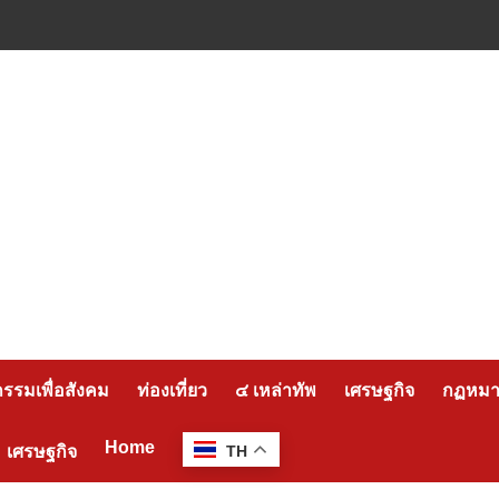
กรรมเพื่อสังคม
ท่องเที่ยว
๔ เหล่าทัพ
เศรษฐกิจ
กฏหมาย
Home
เศรษฐกิจ
TH