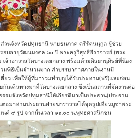
่วนจังหวัดปทุมธานี นายธนภาค ตรีรัตนนุกูล ผู้ช่วย
รอบอายุวัฒนมงคล ๖๐ ปี พระครูวิสุทธิธีราจารย์ (พระ
จ้าอาวาสวัดบางเตยกลาง พร้อมด้วยศิษยานุศิษย์พี่น้อง
่วมพิธีเป็นจำนวนมาก ส่วบรรยากาศภายในงานมี
ว เพื่อให้ผู้ที่มาร่วมทำบุญได้รับประทาน(ฟรี)และก่อน
ยอยกันเดินทางมาที่วัดบางเตยกลาง ซึ่งเป็นสถานที่จัดงานต่อ
นธรรมจังหวัดปทุมธานีให้เกียรติมาเป็นประธาน(ประธาน
านต่อมาท่านประธานฝ่ายฆาราวาสได้จุดธูปเทียนบูชาพระ
นต์ ๙ รูป จากนั้นเวลา ๑๑.๐๐ น.พุทธศาสนิกชน