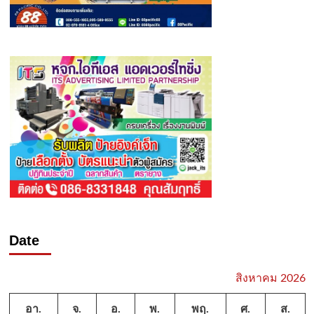
Date
สิงหาคม 2026
อา.
จ.
อ.
พ.
พฤ.
ศ.
ส.