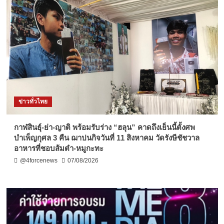
ข่าวทั่วไทย
กาฬสินธุ์-ย่า-ญาติ พร้อมรับร่าง “ฮลุน” คาดถึงเย็นนี้ตั้งศพ
บำเพ็ญกุศล 3 คืน ฌาปนกิจวันที่ 11 สิงหาคม วัดรังษีชัชวาล
อาหารที่ชอบส้มตำ-หมูกะทะ
@4forcenews
07/08/2026