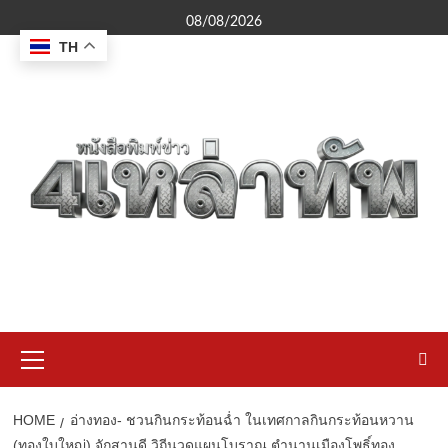
Skip
08/08/2026
to
TH
content
Primary
Menu
HOME
อ่างทอง- ชวนกินกระท้อนฉ่ำ ในเทศกาลกินกระท้อนหวาน
(ทองใบใหญ่) จักสานดี วิถีนวดแผนโบราณ ตำนานเมืองโพธิ์ทอง