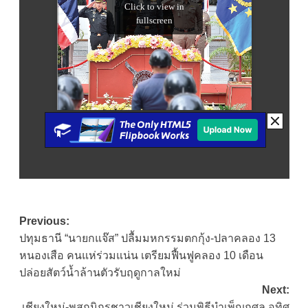
Post
Previous:
ปทุมธานี “นายกแจ๊ส” ปลื้มมหกรรมตกกุ้ง-ปลาคลอง 13
navigation
หนองเสือ คนแห่ร่วมแน่น เตรียมฟื้นฟูคลอง 10 เดือน
ปล่อยสัตว์น้ำล้านตัวรับฤดูกาลใหม่
Next:
เชียงใหม่-พสกนิกรชาวเชียงใหม่ ร่วมพิธีบำเพ็ญกุศล อุทิศ