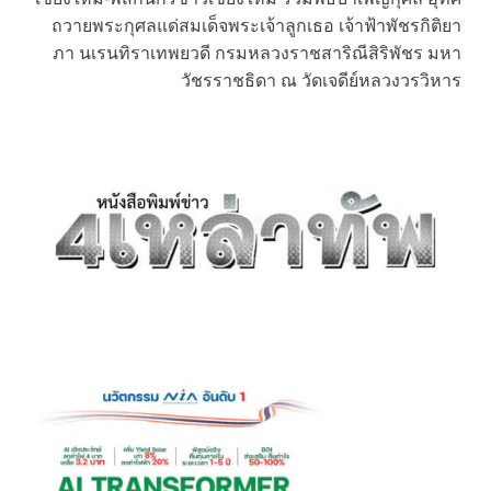
ถวายพระกุศลแด่สมเด็จพระเจ้าลูกเธอ เจ้าฟ้าพัชรกิติยา
ภา นเรนทิราเทพยวดี กรมหลวงราชสาริณีสิริพัชร มหา
วัชรราชธิดา ณ วัดเจดีย์หลวงวรวิหาร