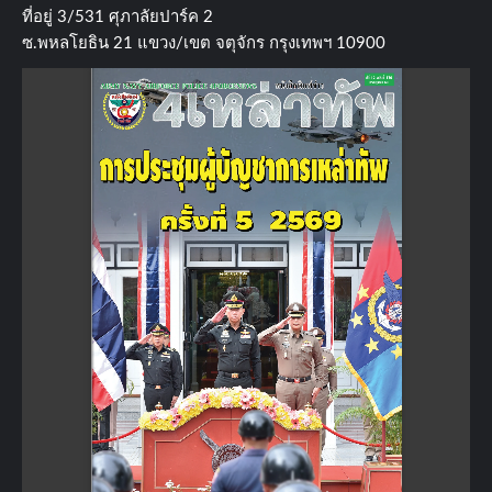
ที่อยู่​ 3/531​ ศุภาลัยปาร์ค​ 2
ซ.พหลโยธิน​ 21​ แขวง/เขต​ จตุจักร​ กรุงเทพฯ 10900