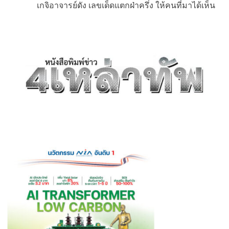
เกจิอาจารย์ดัง เลขเด็ดแตกฝ่าครึ่ง ให้คนที่มาได้เห็น