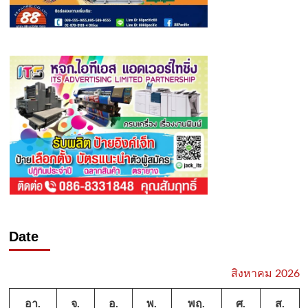
Date
สิงหาคม 2026
อา.
จ.
อ.
พ.
พฤ.
ศ.
ส.