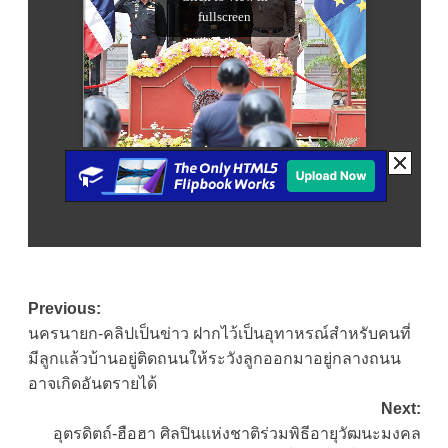
Post
Previous:
นครนายก-คลิปเป็นข่าว ฝากไว้เป็นอุทาหรณ์สำหรับคนที่
navigation
มีลูกแล้วบ้านอยู่ติดถนนให้ระวังลูกออกมาอยู่กลางถนน
อาจเกิดอันตรายได้
Next:
อุตรดิตถ์-ฮือฮา ศิลปินแห่งชาติร่วมพิธีอายุวัฒนะมงคล