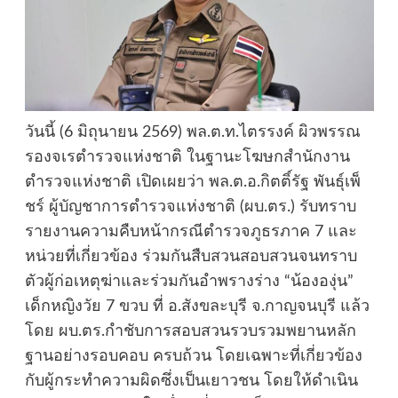
วันนี้ (6 มิถุนายน 2569) พล.ต.ท.ไตรรงค์ ผิวพรรณ
รองจเรตำรวจแห่งชาติ ในฐานะโฆษกสำนักงาน
ตำรวจแห่งชาติ เปิดเผยว่า พล.ต.อ.กิตติ์รัฐ พันธุ์เพ็
ชร์ ผู้บัญชาการตำรวจแห่งชาติ (ผบ.ตร.) รับทราบ
รายงานความคืบหน้ากรณีตำรวจภูธรภาค 7 และ
หน่วยที่เกี่ยวข้อง ร่วมกันสืบสวนสอบสวนจนทราบ
ตัวผู้ก่อเหตุฆ่าและร่วมกันอำพรางร่าง “น้ององุ่น”
เด็กหญิงวัย 7 ขวบ ที่ อ.สังขละบุรี จ.กาญจนบุรี แล้ว
โดย ผบ.ตร.กำชับการสอบสวนรวบรวมพยานหลัก
ฐานอย่างรอบคอบ ครบถ้วน โดยเฉพาะที่เกี่ยวข้อง
กับผู้กระทำความผิดซึ่งเป็นเยาวชน โดยให้ดำเนิน