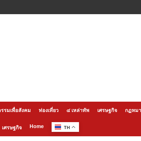
กรรมเพื่อสังคม
ท่องเที่ยว
๔ เหล่าทัพ
เศรษฐกิจ
กฏหมาย
Home
เศรษฐกิจ
TH