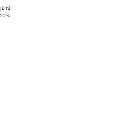
ยักษ์
ู 20%