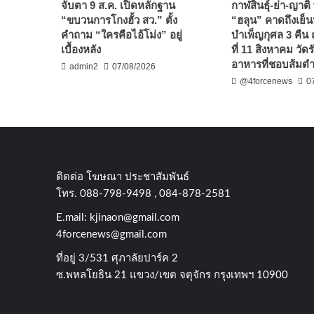
จับตา 9 ส.ค. เปิดหลักฐาน
กาฬสินธุ์-ย่า-ญาติ
“ขบวนการโกงฮั้ว สว.” ตั้ง
“ฮลุน” คาดถึงเย็นน
คำถาม “ใครคือไอ้โม่ง” อยู่
บำเพ็ญกุศล 3 คืน
เบื้องหลัง
ที่ 11 สิงหาคม วัดร
อาหารที่ชอบส้มต
admin2
07/08/2026
@4forcenews
0
ติดต่อ​ โฆษณา​ ประชาสัมพันธ์
โทร​. 088-798-9498 , 084-878-2581
E.mail:
kjinaon@gmail.com
4forcenews@gmail.com
ที่อยู่​ 3/531​ ศุภาลัยปาร์ค​ 2
ซ.พหลโยธิน​ 21​ แขวง/เขต​ จตุจักร​ กรุงเทพฯ 10900