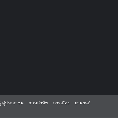
้ คู่ประชาชน
๔ เหล่าทัพ
การเมือง
ยานยนต์