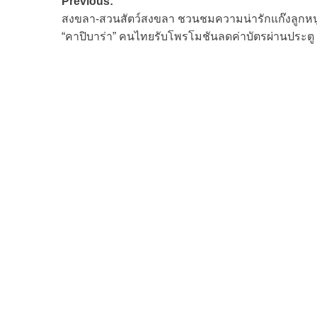
Post
Previous:
สงขลา-สวนสัตว์สงขลา ชวนชมความน่ารักแก๊งลูกหนู
navigation
“คาปิบาร่า” คนไทยรับโพรโมชันลดค่าบัตรผ่านประต