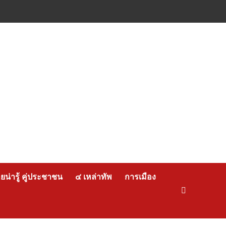
น่ารู้ คู่ประชาชน
๔ เหล่าทัพ
การเมือง