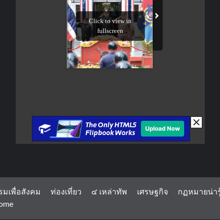
รมเพื่อสังคม
ท่องเที่ยว
๔ เหล่าทัพ
เศรษฐกิจ
กฏหมายน่ารู
ome