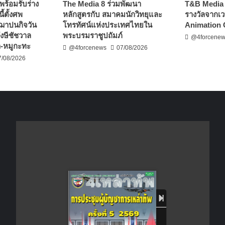
 พร้อมรับร่าง
The Media 8 ร่วมพัฒนา
T&B Media 
ี้ตั้งศพ
หลักสูตรกับ สมาคมนักวิทยุและ
รางวัลจากเว
 ฌาปนกิจวัน
โทรทัศน์แห่งประเทศไทยใน
Animation 
ังษีชัชวาล
พระบรมราชูปถัมภ์
@4forcene
ำ-หมูกะทะ
@4forcenews
07/08/2026
7/08/2026