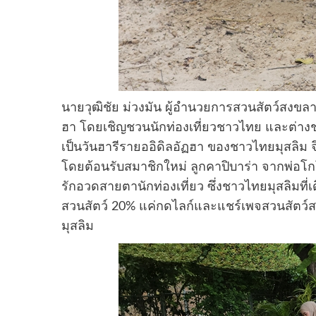
นายวุฒิชัย ม่วงมัน ผู้อำนวยการสวนสัตว์สงขลา
ฮา โดยเชิญชวนนักท่องเที่ยวชาวไทย และต่างช
เป็นวันฮารีรายออิดิลอัฏฮา ของชาวไทยมุสลิม จึ
โดยต้อนรับสมาชิกใหม่ ลูกคาปิบาร่า จากพ่อโกโ
รักอวดสายตานักท่องเที่ยว ซึ่งชาวไทยมุสลิมที
สวนสัตว์ 20% แค่กดไลก์และแชร์เพจสวนสัตว
มุสลิม