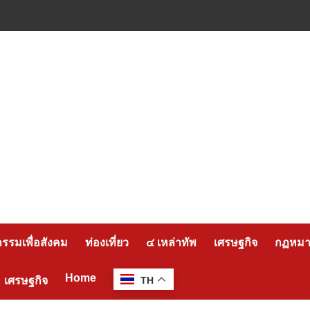
กรรมเพื่อสังคม
ท่องเที่ยว
๔ เหล่าทัพ
เศรษฐกิจ
กฏหมาย
Home
เศรษฐกิจ
TH