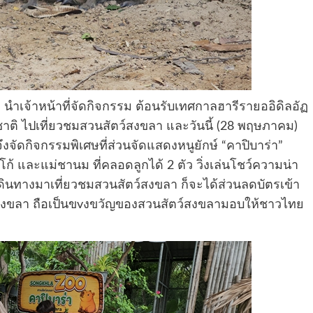
 นำเจ้าหน้าที่จัดกิจกรรม ต้อนรับเทศกาลฮารีรายออิดิลอัฏ
าติ ไปเที่ยวชมสวนสัตว์สงขลา และวันนี้ (28 พฤษภาคม)
งจัดกิจกรรมพิเศษที่ส่วนจัดแสดงหนูยักษ์ “คาปิบาร่า”
ก้ และแม่ชานม ที่คลอดลูกได้ 2 ตัว วิ่งเล่นโชว์ความน่า
่เดินทางมาเที่ยวชมสวนสัตว์สงขลา ก็จะได้ส่วนลดบัตรเข้า
์สงขลา ถือเป็นขvงขวัญของสวนสัตว์สงขลามอบให้ชาวไทย