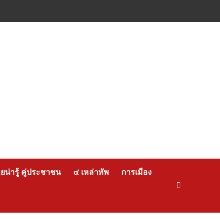
น่ารู้ คู่ประชาชน
๔ เหล่าทัพ
การเมือง