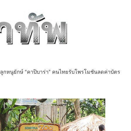
กหนูยักษ์ “คาปิบาร่า” คนไทยรับโพรโมชันลดค่าบัตร