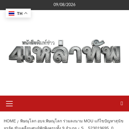
Skip
09/08/2026
to
TH
content
Primary
Menu
HOME
พิษณุโลก อบจ.พิษณุโลก ร่วมลงนาม MOU แก้ไขปัญหาสุนัข
จรจัด ขับเคลื่อนศูนย์พักพิงครบทั้ง 9 อำเภอ
S__523019695_0