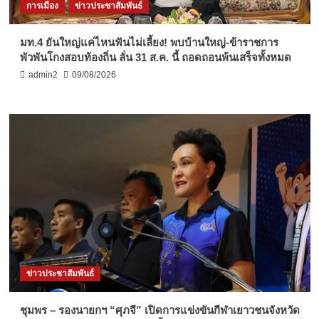
การเมือง
ข่าวประชาสัมพันธ์
มท.4 ยันใหญ่แค่ไหนฟันไม่เลี้ยง! พบบ้านใหญ่-ข้าราชการ
พัวพันโกงสอบท้องถิ่น ลั่น 31 ส.ค. นี้ ถอดถอนพ้นเสร็จทั้งหมด
admin2
09/08/2026
ข่าวประชาสัมพันธ์
ชุมพร – รองนายกฯ “ศุภจี” เปิดการแข่งขันกีฬาเยาวชนจังหวัด