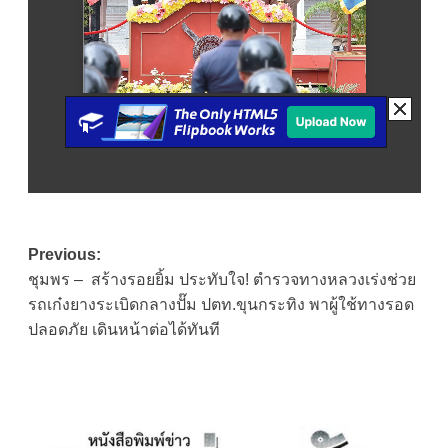
Post
Previous:
ชุมพร – สร้างรอยยิ้ม ประทับใจ! ตำรวจทางหลวงเร่งช่วย
navigation
รถเก๋งยางระเบิดกลางปั๊ม ปตท.ขุนกระทิง พาผู้ใช้ทางรอด
ปลอดภัย เดินหน้าต่อได้ทันที