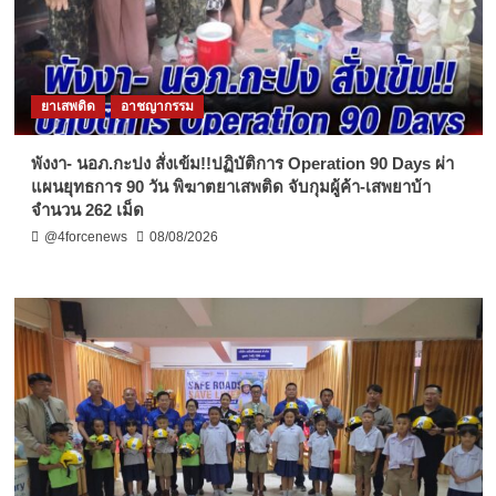
ยาเสพติด
อาชญากรรม
พังงา- นอภ.กะปง สั่งเข้ม!!ปฏิบัติการ Operation 90 Days ผ่า
แผนยุทธการ 90 วัน พิฆาตยาเสพติด จับกุมผู้ค้า-เสพยาบ้า
จำนวน 262 เม็ด
@4forcenews
08/08/2026