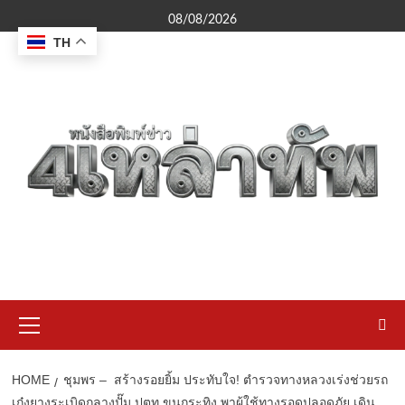
Skip
08/08/2026
to
TH
content
Primary
Menu
HOME
ชุมพร – สร้างรอยยิ้ม ประทับใจ! ตำรวจทางหลวงเร่งช่วยรถ
เก๋งยางระเบิดกลางปั๊ม ปตท.ขุนกระทิง พาผู้ใช้ทางรอดปลอดภัย เดิน