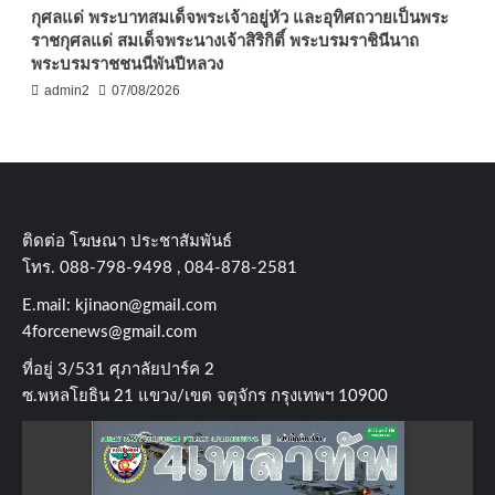
กุศลแด่ พระบาทสมเด็จพระเจ้าอยู่หัว และอุทิศถวายเป็นพระ
ราชกุศลแด่ สมเด็จพระนางเจ้าสิริกิติ์ พระบรมราชินีนาถ
พระบรมราชชนนีพันปีหลวง
admin2
07/08/2026
ติดต่อ​ โฆษณา​ ประชาสัมพันธ์
โทร​. 088-798-9498 , 084-878-2581
E.mail:
kjinaon@gmail.com
4forcenews@gmail.com
ที่อยู่​ 3/531​ ศุภาลัยปาร์ค​ 2
ซ.พหลโยธิน​ 21​ แขวง/เขต​ จตุจักร​ กรุงเทพฯ 10900