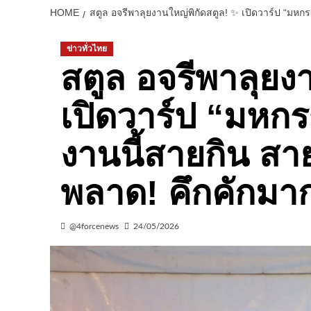
HOME
สตูล อจรีพาลุยงานใหญ่พิกัดสตูล! ✨ เปิดวาร์ป “มหกร
ข่าวทั่วไทย
สตูล อจรีพาลุยง
เปิดวาร์ป “มหกร
งานนี้สายกิน สาย
พลาด! คึกคักมา
@4forcenews
24/05/2026