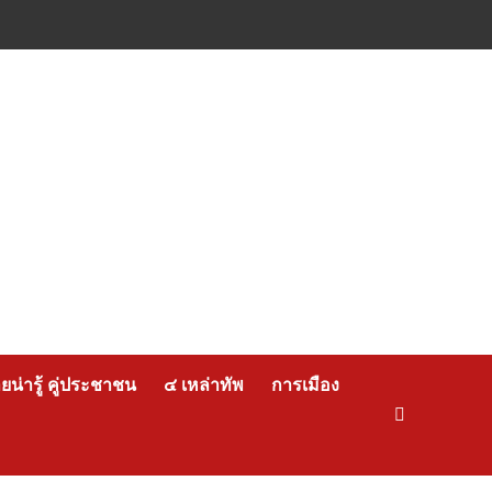
น่ารู้ คู่ประชาชน
๔ เหล่าทัพ
การเมือง