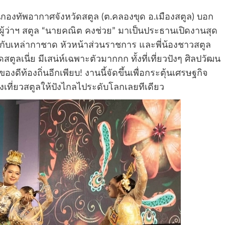
บินกองทัพอากาศจังหวัดสตูล (ต.คลองขุด อ.เมืองสตูล) บอก
้ว่าฯ สตูล “นายคณิต คงช่วย” มาเป็นประธานเปิดงานสุด
กับเหล่ากาชาด หัวหน้าส่วนราชการ และพี่น้องชาวสตูล
ูลเนี่ย มีเสน่ห์เฉพาะตัวมากกก ทั้งที่เที่ยวปังๆ ศิลปวัฒน
ีท้องถิ่นอีกเพียบ! งานนี้จัดขึ้นเพื่อกระตุ้นเศรษฐกิจ
ที่ยวสตูลให้ปังไกลไประดับโลกเลยทีเดียว