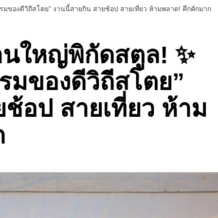
รมของดีวิถีสโตย” งานนี้สายกิน สายช้อป สายเที่ยว ห้ามพลาด! คึกคักมาก
านใหญ่พิกัดสตูล! ✨
รมของดีวิถีสโตย”
ช้อป สายเที่ยว ห้าม
ก