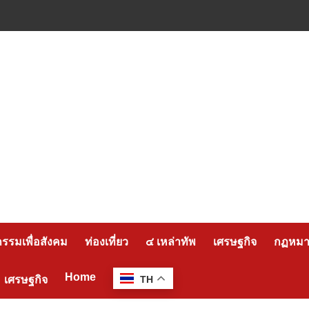
กรรมเพื่อสังคม
ท่องเที่ยว
๔ เหล่าทัพ
เศรษฐกิจ
กฏหมาย
Home
เศรษฐกิจ
TH