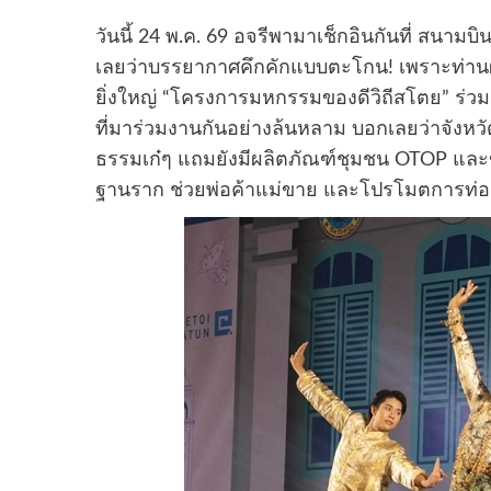
วันนี้ 24 พ.ค. 69 อจรีพามาเช็กอินกันที่ สนาม
เลยว่าบรรยากาศคึกคักแบบตะโกน! เพราะท่านผู
ยิ่งใหญ่ “โครงการมหกรรมของดีวิถีสโตย” ร่วม
ที่มาร่วมงานกันอย่างล้นหลาม บอกเลยว่าจังหวัดสต
ธรรมเก๋ๆ แถมยังมีผลิตภัณฑ์ชุมชน OTOP และของด
ฐานราก ช่วยพ่อค้าแม่ขาย และโปรโมตการท่องเ