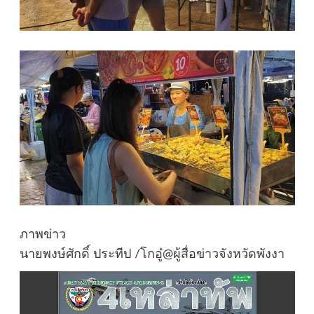
ภาพข่าว
นายพงษ์ศักดิ์ ประทีป /โกอู๋@ผู้สื่อข่าวจังหวัดพังงา