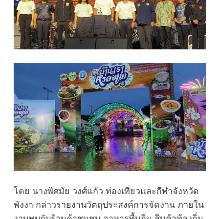
โดย นางพิศมัย วงศ์แก้ว ท่องเที่ยวและกีฬาจังหวัด
พังงา กล่าวรายงานวัตถุประสงค์การจัดงาน ภายใน
งานพบกับร้านค้าชุมชน อาหารพื้นถิ่น สินค้าท้องถิ่น