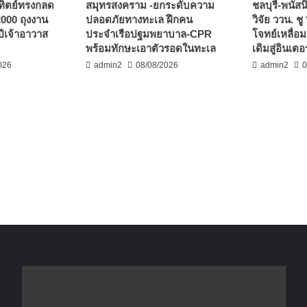
ทิตย์ทรงกลด
สมุทรสงคราม -ยกระดับความ
ชลบุรี-พนัส
00 ถุงงาน
ปลอดภัยทางทะเล ฝึกคน
วิจัย ววน. ช
ีเจ้าอาวาส
ประจำเรือปฐมพยาบาล-CPR
โจทย์เหลื่อม
พร้อมทักษะเอาตัวรอดในทะเล
เดิมสู่อินเตอร
026
admin2
08/08/2026
admin2
0