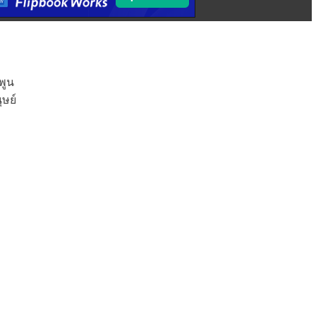
พูน
ุษย์