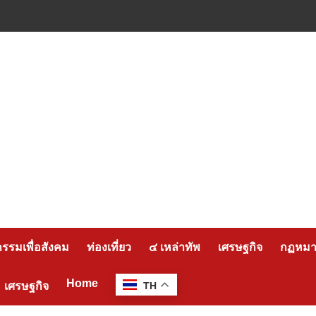
กรรมเพื่อสังคม
ท่องเที่ยว
๔ เหล่าทัพ
เศรษฐกิจ
กฏหมาย
Home
เศรษฐกิจ
TH