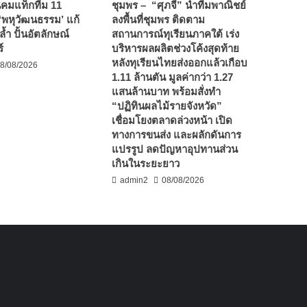
นิคมแท็กทีม 11
ชุมพร – “ศุภจี” นำทีมพาณิชย์
ู ‘พหุวัฒนธรรม’ แก้
ลงพื้นที่ชุมพร ติดตาม
ล้ำ ปั้นอัตลักษณ์
สถานการณ์ทุเรียนภาคใต้ เร่ง
์
บริหารผลผลิตช่วงโค้งสุดท้าย
หลังทุเรียนไทยส่งออกแล้วเกือบ
8/08/2026
1.11 ล้านตัน มูลค่ากว่า 1.27
แสนล้านบาท พร้อมสั่งทำ
“ปฏิทินผลไม้รายจังหวัด”
เชื่อมโยงตลาดล่วงหน้า เปิด
ทางการขนส่ง และผลักดันการ
แปรรูป ลดปัญหาอุปทานส่วน
เกินในระยะยาว
admin2
08/08/2026