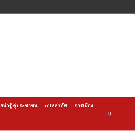
น่ารู้ คู่ประชาชน
๔ เหล่าทัพ
การเมือง