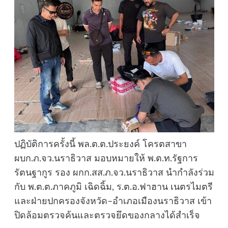
ปฏิบัติการครั้งนี้ พล.ต.ต.ประยงค์ โครตสาขา
ผบก.ภ.จว.นราธิวาส มอบหมายให้ พ.ต.ท.รัฐการ
รัตนฐากูร รอง ผกก.สส.ภ.จว.นราธิวาส นำกำลังร่วม
กับ พ.ต.ต.ภาคภูมิ เฉิดฉิ้ม, ร.ต.อ.ฟาฮาน เนตรไมตรี
และฝ่ายปกครองจังหวัด–อำเภอเมืองนราธิวาส เข้า
ปิดล้อมตรวจค้นและตรวจยึดของกลางได้สำเร็จ