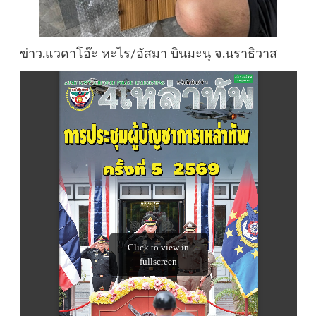
ข่าว.แวดาโอ๊ะ หะไร/อัสมา บินมะนุ จ.นราธิวาส