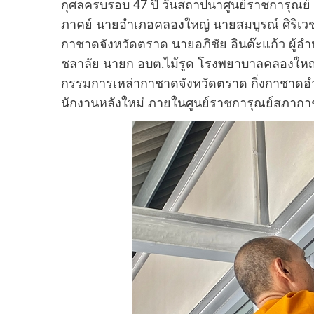
กุศลครบรอบ 47 ปี วันสถาปนาศูนย์ราชการุณย์
ภาคย์ นายอําเภอคลองใหญ่ นายสมบูรณ์ ศิริเวช
กาชาดจังหวัดตราด นายอภิชัย อินต๊ะแก้ว ผู้
ชลาลัย นายก อบต.ไม้รูด โรงพยาบาลคลองใหญ
กรรมการเหล่ากาชาดจังหวัดตราด กิ่งกาชาดอํ
นักงานหลังใหม่ ภายในศูนย์ราชการุณย์สภาก