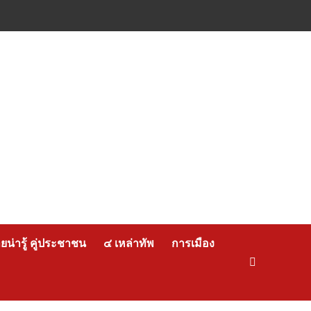
น่ารู้ คู่ประชาชน
๔ เหล่าทัพ
การเมือง