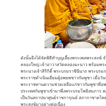
ดังนั้นจึงได้จัดพิธีทำบุญเลี้ยงพระเพลพระสงฆ์
คลองใหญ่ เจ้าอาวาสวัดคลองมะนาว พร้อมพระสง
พระนางเจ้าสิริกิติ์ พระบรมราชินีนาถ พระบ
พระราชดำเนินเยี่ยมผู้อพยพชาวกัมพูชา เมื่อว
พระราชทานความช่วยเหลือแก่ชาวกัมพูชาที่อ
ประเทศกัมพูชาเข้ามาพึ่งพระบรมโพธิสมภาร ส
เป็นวันสถาปนาศูนย์ราชการุณย์ สภากาชาดไทย เข
พระสงฆ์มาอย่างต่อเนื่อง