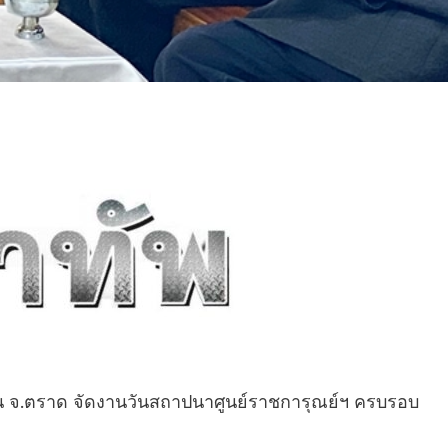
น จ.ตราด จัดงานวันสถาปนาศูนย์ราชการุณย์ฯ ครบรอบ