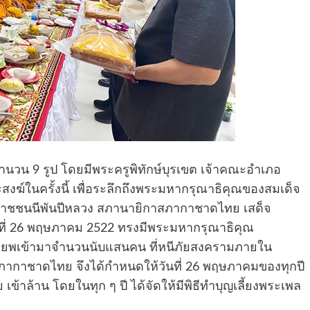
 จำนวน 9 รูป โดยมีพระครูพิทักษ์บุรเขต เจ้าคณะอําเภอ
ฆ์ในครั้งนี้ เพื่อระลึกถึงพระมหากรุณาธิคุณของสมเด็จ
รมราชชนนีพันปีหลวง สภานายิกาสภากาชาดไทย เสด็จ
ันที่ 26 พฤษภาคม 2522 ทรงมีพระมหากรุณาธิคุณ
พยพเข้ามาจำนวนนับแสนคน ที่หนีภัยสงครามภายใน
ภากาชาดไทย จึงได้กำหนดให้วันที่ 26 พฤษภาคมของทุกปี
้าล้าน โดยในทุก ๆ ปี ได้จัดให้มีพิธีทำบุญเลี้ยงพระเพล