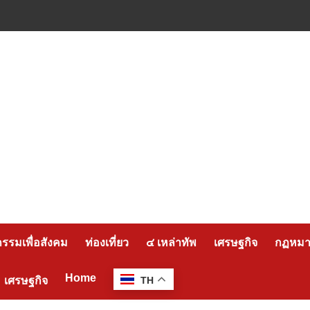
กรรมเพื่อสังคม
ท่องเที่ยว
๔ เหล่าทัพ
เศรษฐกิจ
กฏหมาย
Home
เศรษฐกิจ
TH